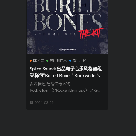
EDM类
热门制作人
热门厂牌
Splice Sounds出品电子音乐风格鼓组
采样包”Buried Bones”|Rockwilder’s B
uried Bones Vol 1 – The Kit
资源概述 嘻哈传奇人物
Rockwilder（@Rockwildermuzic）是Re...
2021-03-29