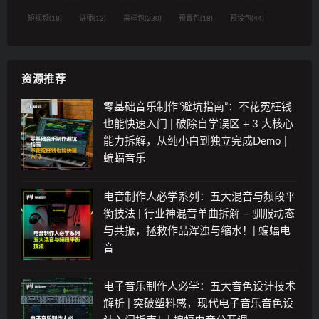
短视频
(18)
讲师
(13)
采样包
(230)
预置包
(18)
预设包
(44)
资源推荐
零基础音乐制作“避坑指南”：不花冤枉钱
也能快速入门 | 破除自学误区 + 3 大核心
能力拆解，从纯小白到独立完成Demo |
蝙蝠音乐
电音制作人必学系列：五大混音与频段平
衡技法 | 行业神混音单曲拆解 – 驯服动态
与共振，拯救作品浑浊与缩水！| 蝙蝠电
音
电子音乐制作人必学：五大音色设计技术
解析 | 突破塑料感，现代电子音乐音色设