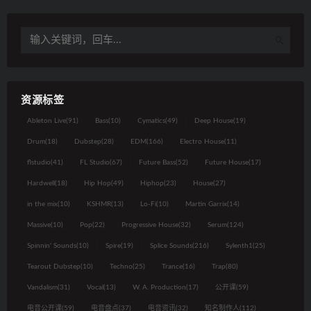
资源标签
Ableton Live
(91)
Bass
(10)
Cymatics
(49)
Deep House
(19)
Drum
(18)
Dubstep
(28)
EDM
(166)
Electro House
(11)
flstudio
(41)
FL Studio
(67)
Future Bass
(52)
Future House
(17)
Hardwell
(18)
Hip Hop
(49)
Hiphop
(23)
House
(27)
in the mix
(10)
KSHMR
(13)
Lo-Fi
(10)
Martin Garrix
(14)
Massive
(10)
Pop
(22)
Progressive House
(32)
Serum
(124)
Spinnin' Sounds
(10)
Spire
(19)
Splice Sounds
(216)
Sylenth1
(25)
Tearout Dubstep
(10)
Techno
(25)
Trance
(16)
Trap
(80)
Vandalism
(31)
Vocal
(13)
W. A. Production
(17)
公开课
(59)
电音公开课
(59)
电音盘点
(37)
电音资讯
(32)
知名制作人
(112)