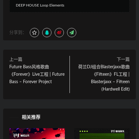
DEEP HOUSE Loop Elements
分享到：
上一篇
下一篇
Future Bass风格歌曲
荷兰DJ组合Blasterjaxx歌曲
《Forever》Live工程 | Future
《Fifteen》FL工程 |
Bass – Forever Project
Blasterjaxx – Fifteen
(Hardwell Edit)
相关推荐