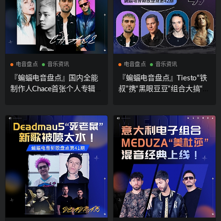
电音盘点
音乐资讯
电音盘点
音乐资讯
『蝙蝠电音盘点』国内全能
『蝙蝠电音盘点』Tiesto“铁
制作人Chace首张个人专辑上
叔”携“黑眼豆豆”组合大搞“神
线！英国House天才制作人Fr
曲”！失踪人口Au5”回归献上
ed again..新专发布！Sub Zer
走心Bass单曲！
o Project落选百大DJ排行榜
后“重拳出击”！