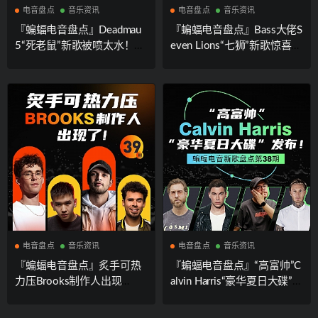
电音盘点
音乐资讯
电音盘点
音乐资讯
『蝙蝠电音盘点』Deadmau
『蝙蝠电音盘点』Bass大佬S
5“死老鼠”新歌被喷太水！
even Lions“七狮”新歌惊喜上
“电音诗人”San Holo“三葫芦”
线！“枪王之王”K神高质量新
新歌惊艳！“白酒兄弟”Frequ
单持续发力中！意大利电子
encerz新歌“拳拳到肉！
组合“美杜莎”混音经典作品
惊艳发行！
电音盘点
音乐资讯
电音盘点
音乐资讯
『蝙蝠电音盘点』炙手可热
『蝙蝠电音盘点』“高富帅”C
力压Brooks制作人出现
alvin Harris“豪华夏日大碟”发
了！？音色大佬再次“出山
布！防弹少年团携手“狗爷”S
“发布新单！多位中国制作人
noop Dogg发布热单！