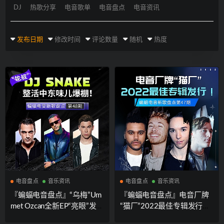
DJ
热歌分享
电音歌单
电音盘点
电音资讯
发布日期
修改时间
评论数量
随机
热度
电音盘点
音乐资讯
电音盘点
音乐资讯
『蝙蝠电音盘点』“乌梅”Um
『蝙蝠电音盘点』电音厂牌
met Ozcan全新EP“亮眼”发
“猫厂”2022最佳专辑发行！
行！DJ Snake“蛇叔”整活中
美国制作人Au5发行史诗级