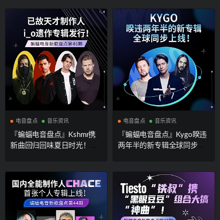
东味儿爆棚！Hardwell新专
混音专辑！“马厂”最火艺人
辑“隐藏曲”新年礼物现身！
新歌上线！
电音盘点
音乐资讯
电音盘点
音乐资讯
『蝙蝠电音盘点』Kshmr携
『蝙蝠电音盘点』Kygo睽违
新曲回归回味夏日时光！已
两年半的新专辑全球同步上
故天才制作人i_o遗作专辑发
线！“胖鼠”TheFatRat与韩国
行！荷兰Trance三剑客“费叔”
女团发新作！Steve Aoki全
经典怀旧来袭！
新Remixed专辑发布！