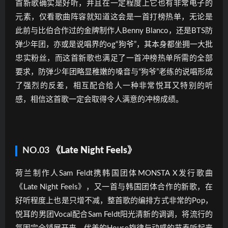
首新歌确实是好听，并且在一定程度上它也有非常电子的
元素，仅看歌曲阵容就知道这会是一首打榜热单，无论是
此前与比伯合作过的金牌制作人Benny Blanco，还是BTS防
弹少年团，亦或是说唱界的og“狗爷”，其本身都坐拥一大批
忠实粉丝，而这首新歌也满足了一首冲榜热单所需的全部
要求，防弹少年团略显稚嫩的嗓音与“狗爷”老练的说唱形成
了强烈的反差，相互配合给人一种非常悦耳又特别的听
感，相信这首歌一定会取得令人满意的冲榜成绩。
NO.03
《Late Night Feels》
荷兰制作人Sam Feldt携韩国团体MONSTA X发行歌曲
《Late Night Feels》，又一首与韩国团体合作的新歌，在
好听程度上也是只增不减，整首歌的编排方式非常的Pop，
悦耳的男团Vocal配合Sam Feldt阳光清新的调调，将流行的