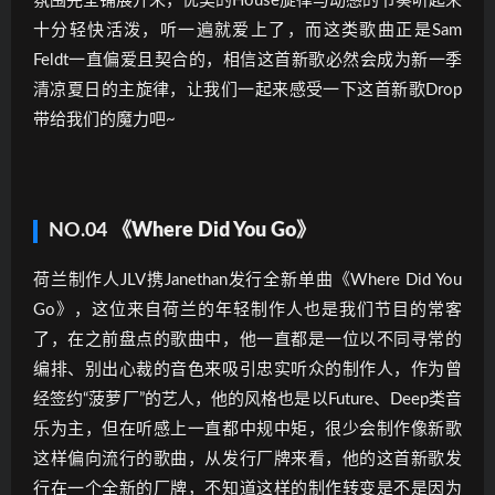
氛围完全铺展开来，优美的House旋律与动感的节奏听起来
十分轻快活泼，听一遍就爱上了，而这类歌曲正是Sam
Feldt一直偏爱且契合的，相信这首新歌必然会成为新一季
清凉夏日的主旋律，让我们一起来感受一下这首新歌Drop
带给我们的魔力吧~
NO.04
《Where Did You Go》
荷兰制作人JLV携Janethan发行全新单曲《Where Did You
Go》，这位来自荷兰的年轻制作人也是我们节目的常客
了，在之前盘点的歌曲中，他一直都是一位以不同寻常的
编排、别出心裁的音色来吸引忠实听众的制作人，作为曾
经签约“菠萝厂”的艺人，他的风格也是以Future、Deep类音
乐为主，但在听感上一直都中规中矩，很少会制作像新歌
这样偏向流行的歌曲，从发行厂牌来看，他的这首新歌发
行在一个全新的厂牌，不知道这样的制作转变是不是因为