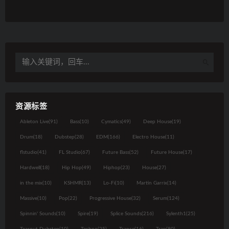
资源标签
Ableton Live
(91)
Bass
(10)
Cymatics
(49)
Deep House
(19)
Drum
(18)
Dubstep
(28)
EDM
(166)
Electro House
(11)
flstudio
(41)
FL Studio
(67)
Future Bass
(52)
Future House
(17)
Hardwell
(18)
Hip Hop
(49)
Hiphop
(23)
House
(27)
in the mix
(10)
KSHMR
(13)
Lo-Fi
(10)
Martin Garrix
(14)
Massive
(10)
Pop
(22)
Progressive House
(32)
Serum
(124)
Spinnin' Sounds
(10)
Spire
(19)
Splice Sounds
(216)
Sylenth1
(25)