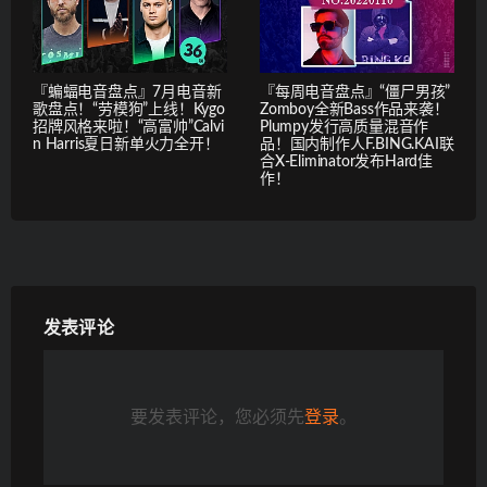
『蝙蝠电音盘点』7月电音新
『每周电音盘点』“僵尸男孩”
歌盘点！“劳模狗”上线！Kygo
Zomboy全新Bass作品来袭！
招牌风格来啦！“高富帅”Calvi
Plumpy发行高质量混音作
n Harris夏日新单火力全开！
品！国内制作人F.BING.KAI联
合X-Eliminator发布Hard佳
作！
发表评论
要发表评论，您必须先
登录
。