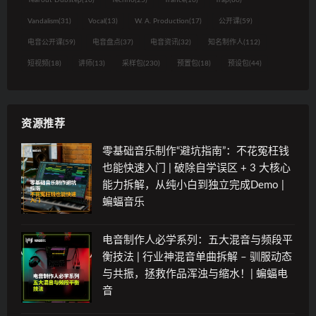
Tearout Dubstep
(10)
Techno
(25)
Trance
(16)
Trap
(80)
Vandalism
(31)
Vocal
(13)
W. A. Production
(17)
公开课
(59)
电音公开课
(59)
电音盘点
(37)
电音资讯
(32)
知名制作人
(112)
短视频
(18)
讲师
(13)
采样包
(230)
预置包
(18)
预设包
(44)
资源推荐
零基础音乐制作“避坑指南”：不花冤枉钱
也能快速入门 | 破除自学误区 + 3 大核心
能力拆解，从纯小白到独立完成Demo |
蝙蝠音乐
电音制作人必学系列：五大混音与频段平
衡技法 | 行业神混音单曲拆解 – 驯服动态
与共振，拯救作品浑浊与缩水！| 蝙蝠电
音