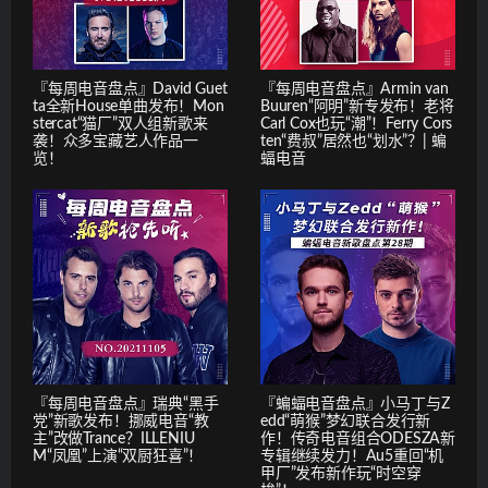
『每周电音盘点』David Guet
『每周电音盘点』Armin van
ta全新House单曲发布！Mon
Buuren“阿明”新专发布！老将
stercat“猫厂”双人组新歌来
Carl Cox也玩“潮”！Ferry Cors
袭！众多宝藏艺人作品一
ten“费叔”居然也“划水”？| 蝙
览！
蝠电音
『每周电音盘点』瑞典“黑手
『蝙蝠电音盘点』小马丁与Z
党”新歌发布！挪威电音“教
edd“萌猴”梦幻联合发行新
主”改做Trance？ILLENIU
作！传奇电音组合ODESZA新
M“凤凰”上演“双厨狂喜”！
专辑继续发力！Au5重回“机
甲厂”发布新作玩“时空穿