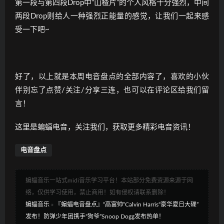
第一段与第四段Drop中“山楂片”的个人风格十分强烈，中间
两段Drop则给人一种强烈正能量的感觉，让我们一起来感
受一下吧~
好了，以上就是本周电音盘点的全部内容了，喜欢的小伙
伴别忘了点赞/关注/分享三连，也可以在评论区给我们留
言！
这里是蝙蝠电音，关注我们，获取更多精彩电音资讯！
电音盘点
蝙蝠音乐一站式midi音乐学习平台！本站部分免费资源来源于网
络，仅供学习使用，禁止商用！如有侵权请联系删除！
蝙蝠音乐
»
『蝙蝠电音盘点』“高富帅”Calvin Harris“豪华夏日大碟”
发布！防弹少年团携手“狗爷”Snoop Dogg发布热单！