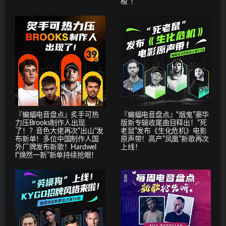
梭”！
『蝙蝠电音盘点』炙手可热
『蝙蝠电音盘点』“烟鬼”豪华
力压Brooks制作人出现
版新专辑收尾曲目释出！“死
了！？音色大佬再次“出山“发
老鼠”发布《生化危机》电影
布新单！多位中国制作人国
原声带！高产“凤凰”新歌再次
外厂牌发布新歌！Hardwel
上线！
l“焕然一新”新单持续抢眼！