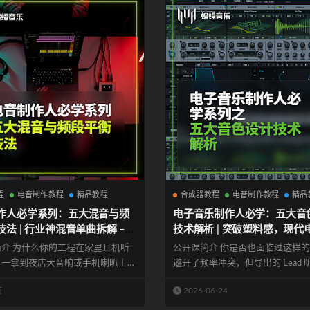
程
电音制作教程
精品教程
合成器教程
电音制作教程
精品
作人必学系列：五大混音与频
电子音乐制作人必学：五大音
法 | 行业神混音单曲拆解 –
技术解析 | 突破塑料感，现代
态与共振，拯救作品浑浊与缩
乐音色设计入门指南！| 蝙蝠
介 为什么你的工程在家里耳机听
公开课简介 你是否也面临过这样
蝙蝠电音
课
，一拿到夜店大音响或手机喇叭上就
避开了频率冲突，但导出的 Lead 
..
依...
前
2026-06-24