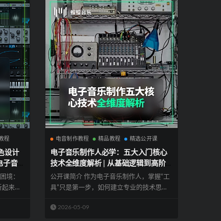
教程
电音制作教程
精品教程
精选公开课
色设计
电子音乐制作人必学：五大入门核心
电子音
技术全维度解析 | 从基础逻辑到高阶
电音公开
黑魔法 – 2026电音制作人必备指南 |
的困境：
公开课简介 作为电子音乐制作人，掌握“工
蝙蝠电音公开课
听起来
具”只是第一步，如何建立专业的技术思维
才是进...
2026-05-09