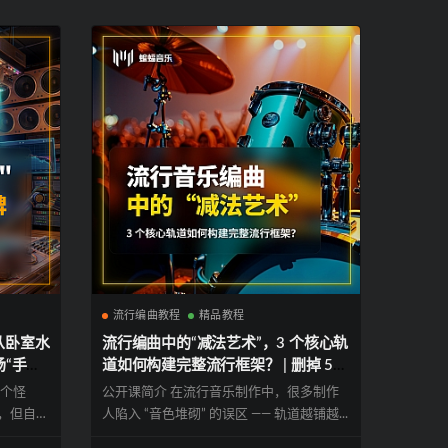
流行编曲教程
精品教程
：从卧室水
流行编曲中的“减法艺术”，3 个核心轨
“手术”
道如何构建完整流行框架？ | 删掉 5
/点评/
0% 的轨道：为什么你的音乐反而变好
一个怪
公开课简介 在流行音乐制作中，很多制作
听了？| 蝙蝠音乐公开课
，但自己
人陷入 “音色堆砌” 的误区 —— 轨道越铺越...