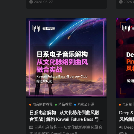
2026-03-27
2026-
电音制作教程
精品教程
精选公开课
电音制
日系电音解构—从文化脉络到曲风融
Deep &
合实战 | 解构 Kawaii Future Bass 与 J
风格解
ersey Club 的进阶玩法 | 蝙蝠电音公开
频梦境 
🎹 日系电音解构——从文化脉络到曲风融合
🔊 Deep
课
蝠电音