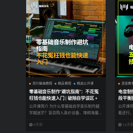
流行编曲教程
精品教程
精选公开课
混音教
零基础音乐制作“避坑指南”：不花冤
电音制
枉钱也能快速入门 | 破除自学误区 + 3
段平衡技
大核心能力拆解，从纯小白到独立完
驯服动
公开课简介 为什么零基础自学音乐制作越
公开课简
成Demo | 蝙蝠音乐
水！| 
学越迷茫？盲目购入高价设备、堆砌海量音
着还行
源，做出...
瞬间缩水.
8天前
16天