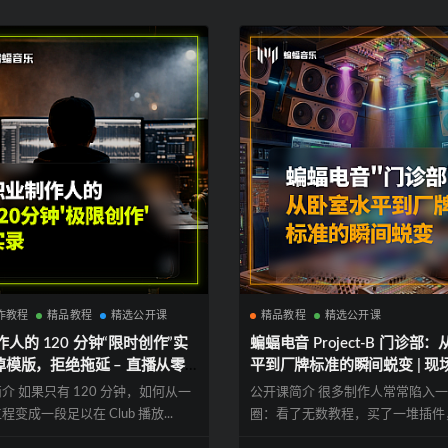
作教程
精品教程
精选公开课
精品教程
精选公开课
人的 120 分钟“限时创作”实
蝙蝠电音 Project-B 门诊部
丢掉模版，拒绝拖延 – 直播从零
平到厂牌标准的瞬间蜕变 | 现场
电子音乐产出过程 | 蝙蝠电音
级诊断 – 粉丝 Demo直播分析
介 如果只有 120 分钟，如何从一
公开课简介 很多制作人常常陷入
修改 | 蝙蝠电音公开课
变成一段足以在 Club 播放...
圈：看了无数教程，买了一堆插件
的 Dem...