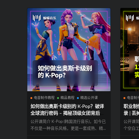
电音制作教程
精品教程
精选公开课
电音制
如何做出奥斯卡级别的 K-Pop？破译
职业制作
全球流行密码 – 揭秘顶级女团背后的
录 | 
“金质”编曲逻辑 | 蝙蝠电音公开课
开始的
公开课简介 K-Pop (韩国流行音乐)，如今已
公开课简
公开课
不仅是一种音乐风格，更是一套成熟、精...
个空白工程