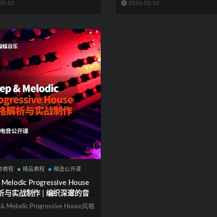
03-13
2026-02-10
作教程
精品教程
精选公开课
 Melodic Progressive House
析与实战制作 | 编织深邃的音
– 渐进电子乐美学全揭秘 | 蝙
 & Melodic Progressive House风格
公开课