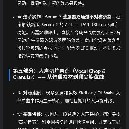
晃动，瞬间打破工程的静态呆板感。
👑
进阶操作
：
Serum 2 滤波器双通道不对称调制
。独
Alt + PAN
家解锁新版
Serum 2
的
（Stereo Split）
功能。无需繁琐路由，直接在合成器底层强行让左/右
声道产生微弱的滤波器明暗偏差，做出全设备兼容且
极具呼吸感的真·立体声；配合多 LFO 联动，构建多米
诺骨牌式的灵动律动。
第五部分：人声切片再造（Vocal Chop &
Granular）—— 从普通素材到顶尖旋律线
🎯
对标案例
：现场还原和致敬 Skrillex / DJ Snake 大
热单曲中作为主干核心、魔性且抓耳的人声旋律线。
💡
基础讲解
：如何从一段普通的人声采样中精准寻找
“高光音节”，利用网格切片进行快速重组，并完成基础