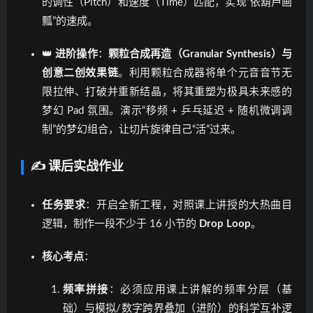
的调性（Pitch）和速度（Time）匹配，实现“依葫芦画
瓢”的速成。
👑
进阶操作
：
颗粒合成再造（Granular Synthesis）与
创意二创效果链
。利用颗粒合成器将单个元音音节无
限拉伸、打破并重新结晶，将其重塑为极具未来感的
梦幻 Pad 氛围。演示“移频 + 乒乓延迟 + 随机微调调
制”的梦幻组合，让切片旋律自己“活”过来。
✍️ 课后实战作业
任务要求
：开启全新工程，对照课上讲授的大热曲目
逻辑，制作一段不少于 16 小节的
Drop Loop
。
核心考点
：
频率拼接
：必须应用课上讲解的频率分层（基
础）与模拟/数字跨界叠加（进阶）的科学互补逻