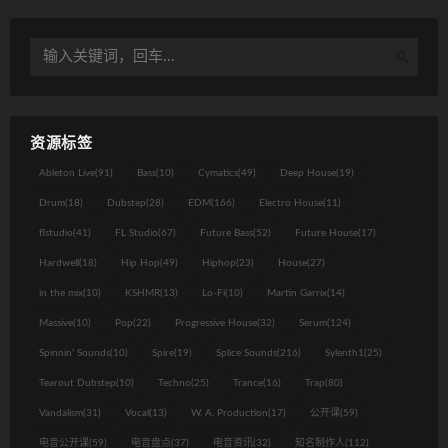
资源标签
Ableton Live
(91)
Bass
(10)
Cymatics
(49)
Deep House
(19)
Drum
(18)
Dubstep
(28)
EDM
(166)
Electro House
(11)
flstudio
(41)
FL Studio
(67)
Future Bass
(52)
Future House
(17)
Hardwell
(18)
Hip Hop
(49)
Hiphop
(23)
House
(27)
in the mix
(10)
KSHMR
(13)
Lo-Fi
(10)
Martin Garrix
(14)
Massive
(10)
Pop
(22)
Progressive House
(32)
Serum
(124)
Spinnin' Sounds
(10)
Spire
(19)
Splice Sounds
(216)
Sylenth1
(25)
Tearout Dubstep
(10)
Techno
(25)
Trance
(16)
Trap
(80)
Vandalism
(31)
Vocal
(13)
W. A. Production
(17)
公开课
(59)
电音公开课
(59)
电音盘点
(37)
电音资讯
(32)
知名制作人
(112)