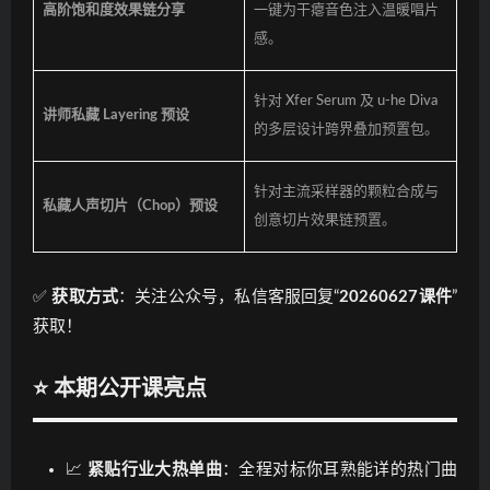
高阶饱和度效果链分享
一键为干瘪音色注入温暖唱片
感。
针对 Xfer Serum 及 u-he Diva
讲师私藏 Layering 预设
的多层设计跨界叠加预置包。
针对主流采样器的颗粒合成与
私藏人声切片（Chop）预设
创意切片效果链预置。
✅
获取方式
：关注公众号，私信客服回复“
20260627课件
”
获取！
⭐ 本期公开课亮点
📈
紧贴行业大热单曲
：全程对标你耳熟能详的热门曲