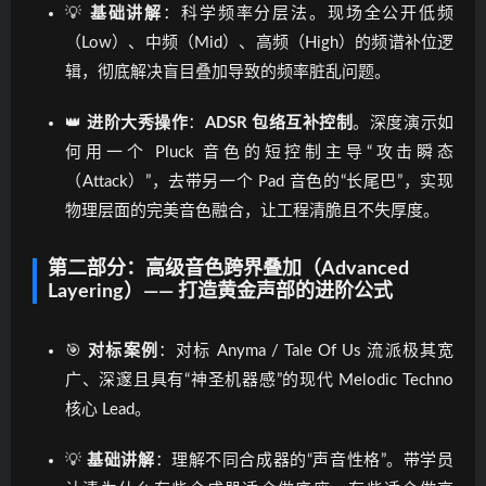
💡
基础讲解
：科学频率分层法。现场全公开低频
（Low）、中频（Mid）、高频（High）的频谱补位逻
辑，彻底解决盲目叠加导致的频率脏乱问题。
👑
进阶大秀操作
：
ADSR 包络互补控制
。深度演示如
何用一个 Pluck 音色的短控制主导“攻击瞬态
（Attack）”，去带另一个 Pad 音色的“长尾巴”，实现
物理层面的完美音色融合，让工程清脆且不失厚度。
第二部分：高级音色跨界叠加（Advanced
Layering）—— 打造黄金声部的进阶公式
🎯
对标案例
：对标 Anyma / Tale Of Us 流派极其宽
广、深邃且具有“神圣机器感”的现代 Melodic Techno
核心 Lead。
💡
基础讲解
：理解不同合成器的“声音性格”。带学员