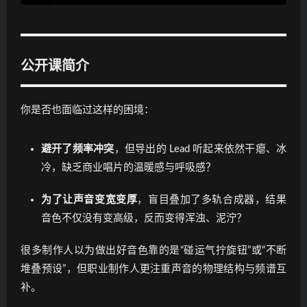
公开课简介
你是否也面临过这样的困境：
避开了频率冲突
，但导出的 Lead 听起来依然干瘪、冰
冷，缺乏商业唱片的温暖感与呼吸感？
为了让声音变宽变厚
，盲目叠加了多轨合成器，结果
音色不仅没有变高级，反而变得浑浊、泥泞？
很多制作人以为做出好音色靠的是“碰运气拧旋钮”或“不断
堆叠预设”，但职业制作人更注重声音的物理结构与频谱互
补。