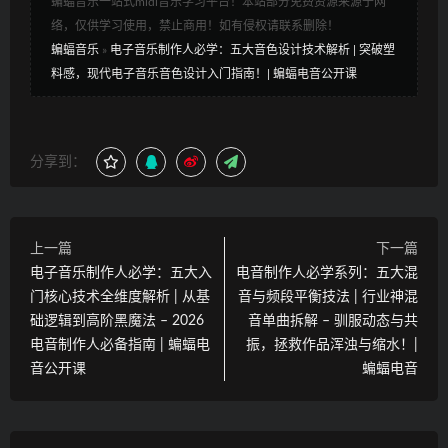
蝙蝠音乐一站式midi音乐学习平台！本站部分免费资源来源于网
络，仅供学习使用，禁止商用！如有侵权请联系删除！
蝙蝠音乐
»
电子音乐制作人必学：五大音色设计技术解析 | 突破塑
料感，现代电子音乐音色设计入门指南！| 蝙蝠电音公开课
分享到：
上一篇
下一篇
电子音乐制作人必学：五大入
电音制作人必学系列：五大混
门核心技术全维度解析 | 从基
音与频段平衡技法 | 行业神混
础逻辑到高阶黑魔法 – 2026
音单曲拆解 – 驯服动态与共
电音制作人必备指南 | 蝙蝠电
振，拯救作品浑浊与缩水！|
音公开课
蝙蝠电音