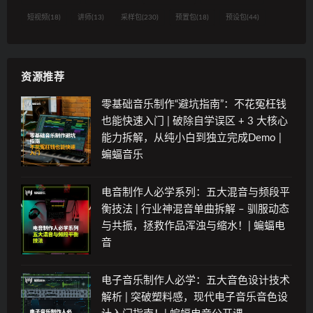
短视频
(18)
讲师
(13)
采样包
(230)
预置包
(18)
预设包
(44)
资源推荐
零基础音乐制作“避坑指南”：不花冤枉钱
也能快速入门 | 破除自学误区 + 3 大核心
能力拆解，从纯小白到独立完成Demo |
蝙蝠音乐
电音制作人必学系列：五大混音与频段平
衡技法 | 行业神混音单曲拆解 – 驯服动态
与共振，拯救作品浑浊与缩水！| 蝙蝠电
音
电子音乐制作人必学：五大音色设计技术
解析 | 突破塑料感，现代电子音乐音色设