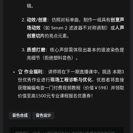
辑。
动效/创意
：仿照对标单曲，制作一组具有
创意声
场动效
（如 Serum 2 滤波器不对称调制）或
人声
创意切片
的亮点元素。
质感打磨
：核心声部需体现出基本的谐波染色提
亮细节（拒绝塑料音色）。
🏆
作业福利
： 讲师将在下一期直播课中，挑选 本期3
份优秀作业进行
现场工程诊断与优化
，优胜者将直接
获赠蝙蝠电音一门付费视频教程（价值￥598）并领取
价值至高1500元专业课程报名优惠券！
音色合成
音色设计