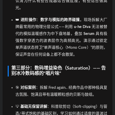
认清为什么有些合成器适合做底座，有些适合做高
光。
👑
进阶操作
：
数字与模拟的跨界碰撞
。现场拆解大厂
牌最常用的物理分层公式——利用
u-he Diva
无法被替
代的模拟温暖感作为中下盘地基，叠加
Serum
具有极
强数字穿透力的波表层作为高频高光。演示通过锁定
单声道状态捍卫“单声道核心（Mono Core）”的原则，
保证声音在任何设备上都不会散架。
第三部分：数码增益染色（Saturation）—— 告
别冰冷数码感的“唱片味”
🎯
对标案例
：拆解 Fred again.. 经典作品中那种极具复
古氛围、饱满且带有温暖颗粒感的贝斯与鼓组。
💡
基础无保留讲解
：科普软剪切（Soft-clipping）与管
态/带式饱和的基础区别，学习如何通过适度的谐波过