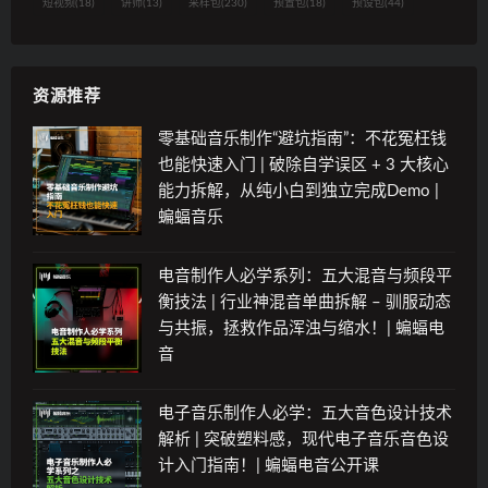
短视频
(18)
讲师
(13)
采样包
(230)
预置包
(18)
预设包
(44)
资源推荐
零基础音乐制作“避坑指南”：不花冤枉钱
也能快速入门 | 破除自学误区 + 3 大核心
能力拆解，从纯小白到独立完成Demo |
蝙蝠音乐
电音制作人必学系列：五大混音与频段平
衡技法 | 行业神混音单曲拆解 – 驯服动态
与共振，拯救作品浑浊与缩水！| 蝙蝠电
音
电子音乐制作人必学：五大音色设计技术
解析 | 突破塑料感，现代电子音乐音色设
计入门指南！| 蝙蝠电音公开课