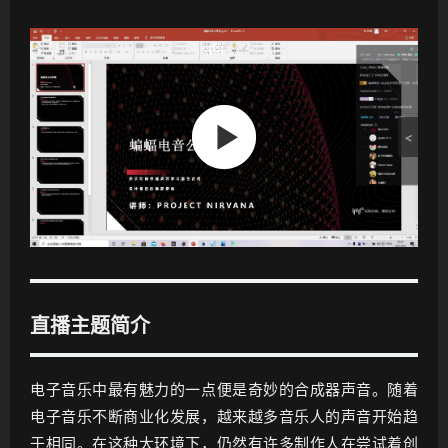
·
如
·
何
如
·
高
何
如
效
高
何
学
效
高
习
学
效
音
习
学
色
音
习
合
色
音
成
合
色
（
成
合
上
（
成
）
中
直播主题简介
（
）
下
）
电子音乐中最有魅力的一点便是奇妙的合成器声音。随着
电子音乐不断商业化发展，越来越多音乐人的声音开始趋
于相同。在这种大环境下，仍然有许多制作人在尝试着创