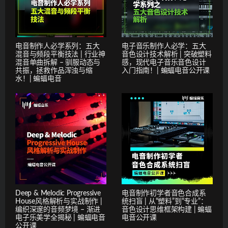
电音制作人必学系列：五大
电子音乐制作人必学：五大
混音与频段平衡技法 | 行业神
音色设计技术解析 | 突破塑料
混音单曲拆解 – 驯服动态与
感，现代电子音乐音色设计
共振，拯救作品浑浊与缩
入门指南！| 蝙蝠电音公开课
水！| 蝙蝠电音
Deep & Melodic Progressive
电音制作初学者音色合成系
House风格解析与实战制作 |
统扫盲 | 从“塑料”到“专业”：
编织深邃的音频梦境 – 渐进
音色设计思维框架构建 | 蝙蝠
电子乐美学全揭秘 | 蝙蝠电音
电音公开课
公开课