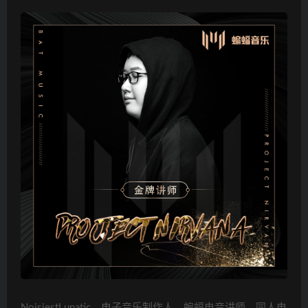
NoisiestLunatic，电子音乐制作人，蝙蝠电音讲师。同人电