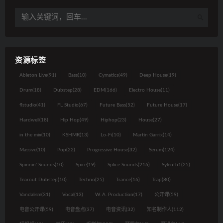
资源标签
Ableton Live
(91)
Bass
(10)
Cymatics
(49)
Deep House
(19)
Drum
(18)
Dubstep
(28)
EDM
(166)
Electro House
(11)
flstudio
(41)
FL Studio
(67)
Future Bass
(52)
Future House
(17)
Hardwell
(18)
Hip Hop
(49)
Hiphop
(23)
House
(27)
in the mix
(10)
KSHMR
(13)
Lo-Fi
(10)
Martin Garrix
(14)
Massive
(10)
Pop
(22)
Progressive House
(32)
Serum
(124)
Spinnin' Sounds
(10)
Spire
(19)
Splice Sounds
(216)
Sylenth1
(25)
Tearout Dubstep
(10)
Techno
(25)
Trance
(16)
Trap
(80)
Vandalism
(31)
Vocal
(13)
W. A. Production
(17)
公开课
(59)
电音公开课
(59)
电音盘点
(37)
电音资讯
(32)
知名制作人
(112)