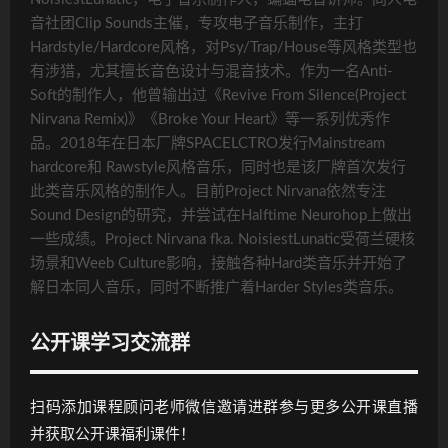
音社团Clip Sounds主催，专攻电子音乐制作，主打
Hardstyle/Hardcore风格，对Psy/Trap/House等风格类型也
有涉猎，尤其擅长音色设计与混音技术。作为一名Anti-
Soft的制作人，他曾输出过《Revive From Silence(Project
Nirvana Remix)》《Broke Your Heart》等一系列优秀作
品。2018年在日本厂牌SPACELCTRO发行Mainstream
hardcore和 Rawstyle风格音乐，同时也是该厂牌首次发行
此类音乐风格的制作人。目前Project Nirvana依然专注
Sound Design的研究，并尝试在Halftime Neurohop上做出
一些成绩。Project Nirvana fka. NoisiestLunatic受荷兰硬核
场景和Weeb Culture影响，接触各种Hard类音乐并开始了
解日本同人音乐，同时不断推广着Harder Styles类音乐。
公开课学习交流群
扫码添加课程顾问老师微信邀请进群参与更多公开课直播
并获取公开课福利课件！