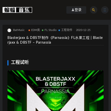
登录
BatMusic
EDM类
FL Studio
工程软件
2020-12-25
Blasterjaxx & DBSTF制作《Parnassia》FL水果工程 | Blaste
rjaxx & DBSTF – Parnassia
工程试听