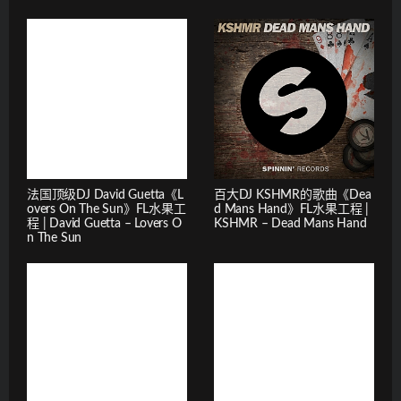
法国顶级DJ David Guetta《L
百大DJ KSHMR的歌曲《Dea
overs On The Sun》FL水果工
d Mans Hand》FL水果工程 |
程 | David Guetta – Lovers O
KSHMR – Dead Mans Hand
n The Sun