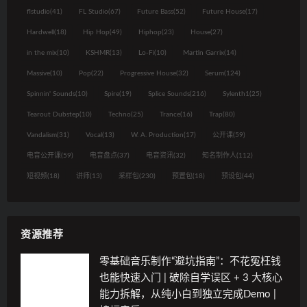
flstudio
(41)
FL Studio
(67)
Future Bass
(52)
Future House
(17)
Hardwell
(18)
Hip Hop
(49)
Hiphop
(23)
House
(27)
in the mix
(10)
KSHMR
(13)
Lo-Fi
(10)
Martin Garrix
(14)
Massive
(10)
Pop
(22)
Progressive House
(32)
Serum
(124)
Spinnin' Sounds
(10)
Spire
(19)
Splice Sounds
(216)
Sylenth1
(25)
Tearout Dubstep
(10)
Techno
(25)
Trance
(16)
Trap
(80)
Vandalism
(31)
Vocal
(13)
W. A. Production
(17)
公开课
(59)
电音公开课
(59)
电音盘点
(37)
电音资讯
(32)
知名制作人
(112)
短视频
(18)
讲师
(13)
采样包
(230)
预置包
(18)
预设包
(44)
资源推荐
零基础音乐制作“避坑指南”：不花冤枉钱
也能快速入门 | 破除自学误区 + 3 大核心
能力拆解，从纯小白到独立完成Demo |