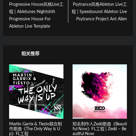
Progressive House风格Live工
Psytrance风格Ableton Live工
程 | Abletunes Nightshift
程 | Speedsound Ableton Live
Progressive House For
Psytrance Project Ant Alien
Ableton Live Template
相关推荐
Martin Garrix & Tiesto联合制
知名制作人Zedd歌曲《Beauti
作歌曲《The Only Way Is U
ful Now》FL工程 | Zedd – Be
p》FL工程
autiful Now