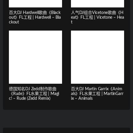
百大DJ Hardwell歌曲《Black
人气DJ组合Vicetone歌曲《H
out》FL工程 | Hardwell – Bla
eat》FL工程 | Vicetone – Hea
ckout
t
德国知名DJ Zedd制作歌曲
百大DJ Martin Garrix《Anim
《Rude》FL水果工程 | Magi
als》FL水果工程 | MartinGarr
c! – Rude (Zedd Remix)
ix – Animals