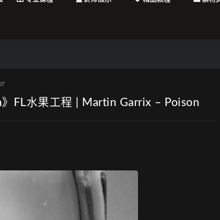
07
》FL水果工程 | Martin Garrix – Poison