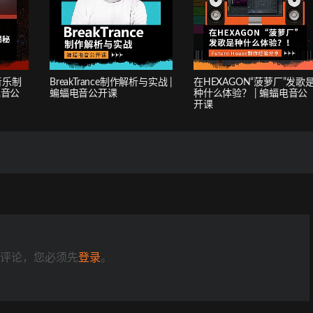
音乐制
BreakTrance制作解析与实战 |
在HEXAGON“菠萝厂”发歌
电音公
蝙蝠电音公开课
种什么体验？ | 蝙蝠电音公
开课
评论，您必须先
登录
。