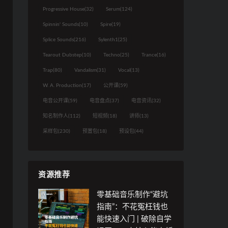
Progressive House
(32)
Serum
(124)
Spinnin' Sounds
(10)
Spire
(19)
Splice Sounds
(216)
Sylenth1
(25)
Tearout Dubstep
(10)
Techno
(25)
Trance
(16)
Trap
(80)
Vandalism
(31)
Vocal
(13)
W. A. Production
(17)
公开课
(59)
电音公开课
(59)
电音盘点
(37)
电音资讯
(32)
知名制作人
(112)
短视频
(18)
讲师
(13)
采样包
(230)
预置包
(18)
预设包
(44)
资源推荐
零基础音乐制作“避坑
指南”：不花冤枉钱也
能快速入门 | 破除自学