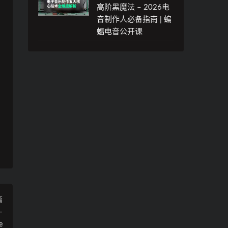
高阶黑魔法 – 2026电
音制作人必备指南 | 蝙
蝠电音公开课
篇
–
e