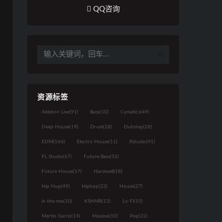
QQ咨询
资源标签
Ableton Live
(91)
Bass
(10)
Cymatics
(49)
Deep House
(19)
Drum
(18)
Dubstep
(28)
EDM
(166)
Electro House
(11)
flstudio
(41)
FL Studio
(67)
Future Bass
(52)
Future House
(17)
Hardwell
(18)
Hip Hop
(49)
Hiphop
(23)
House
(27)
in the mix
(10)
KSHMR
(13)
Lo-Fi
(10)
Martin Garrix
(14)
Massive
(10)
Pop
(22)