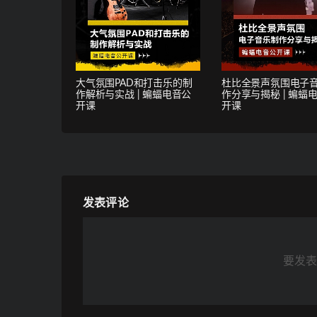
大气氛围PAD和打击乐的制
杜比全景声氛围电子
作解析与实战 | 蝙蝠电音公
作分享与揭秘 | 蝙蝠
开课
开课
发表评论
要发表