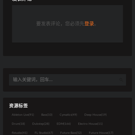
要发表评论，您必须先
登录
。
资源标签
Ableton Live
(91)
Bass
(10)
Cymatics
(49)
Deep House
(19)
Drum
(18)
Dubstep
(28)
EDM
(166)
Electro House
(11)
flstudio
(41)
FL Studio
(67)
Future Bass
(52)
Future House
(17)