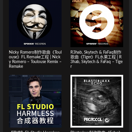
Nicky Romero制作歌曲《Toul
R3hab, Skytech & FaFaq制作
ouse》FL Remake工程 | Nick
歌曲《Tiger》FL水果工程 | R
y Romero – Toulouse Remix –
3hab, Skytech & FaFaq – Tige
Remake
r