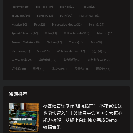
Hardwell
(18)
Hip Hop
(49)
Hiphop
(23)
House
(27)
in the mix
(10)
KSHMR
(13)
Lo-Fi
(10)
Martin Garrix
(14)
Massive
(10)
Pop
(22)
Progressive House
(32)
Serum
(124)
Spinnin' Sounds
(10)
Spire
(19)
Splice Sounds
(216)
Sylenth1
(25)
Tearout Dubstep
(10)
Techno
(25)
Trance
(16)
Trap
(80)
Vandalism
(31)
Vocal
(13)
W. A. Production
(17)
公开课
(59)
电音公开课
(59)
电音盘点
(37)
电音资讯
(32)
知名制作人
(112)
短视频
(18)
讲师
(13)
采样包
(230)
预置包
(18)
预设包
(44)
资源推荐
零基础音乐制作“避坑指南”：不花冤枉钱
也能快速入门 | 破除自学误区 + 3 大核心
能力拆解，从纯小白到独立完成Demo |
蝙蝠音乐