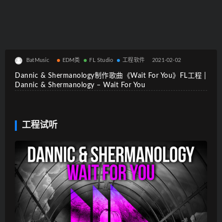
BatMusic
EDM类
FL Studio
工程软件
2021-02-02
Dannic & Shermanology制作歌曲《Wait For You》FL工程 |
Dannic & Shermanology – Wait For You
工程试听