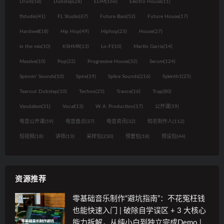
Drum
(18)
Dubstep
(28)
EDM
(166)
Electro House
(11)
flstudio
(41)
FL Studio
(67)
Future Bass
(52)
Future House
(17)
Hardwell
(18)
Hip Hop
(49)
Hiphop
(23)
House
(27)
in the mix
(10)
KSHMR
(13)
Lo-Fi
(10)
Martin Garrix
(14)
Massive
(10)
Pop
(22)
Progressive House
(32)
Serum
(124)
Spinnin' Sounds
(10)
Spire
(19)
Splice Sounds
(216)
Sylenth1
(25)
Tearout Dubstep
(10)
Techno
(25)
Trance
(16)
Trap
(80)
Vandalism
(31)
Vocal
(13)
W. A. Production
(17)
公开课
(59)
电音公开课
(59)
电音盘点
(37)
电音资讯
(32)
知名制作人
(112)
短视频
(18)
讲师
(13)
采样包
(230)
预置包
(18)
预设包
(44)
资源推荐
零基础音乐制作“避坑指南”：不花冤枉钱
也能快速入门 | 破除自学误区 + 3 大核心
能力拆解，从纯小白到独立完成Demo |