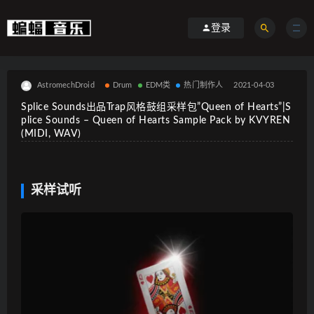
登录
AstromechDroid
Drum
EDM类
热门制作人
2021-04-03
Splice Sounds出品Trap风格鼓组采样包”Queen of Hearts”|S
plice Sounds – Queen of Hearts Sample Pack by KVYREN
(MIDI, WAV)
采样试听