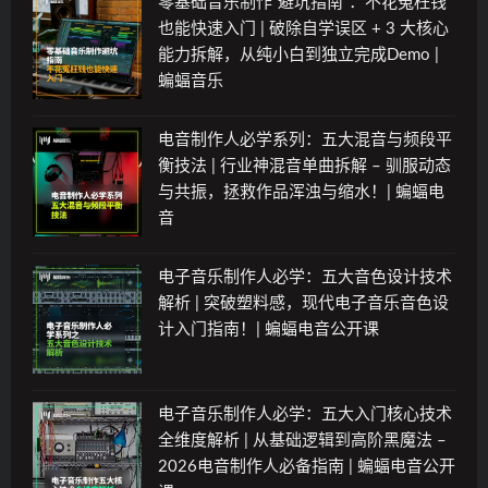
零基础音乐制作“避坑指南”：不花冤枉钱
也能快速入门 | 破除自学误区 + 3 大核心
能力拆解，从纯小白到独立完成Demo |
蝙蝠音乐
电音制作人必学系列：五大混音与频段平
衡技法 | 行业神混音单曲拆解 – 驯服动态
与共振，拯救作品浑浊与缩水！| 蝙蝠电
音
电子音乐制作人必学：五大音色设计技术
解析 | 突破塑料感，现代电子音乐音色设
计入门指南！| 蝙蝠电音公开课
电子音乐制作人必学：五大入门核心技术
全维度解析 | 从基础逻辑到高阶黑魔法 –
2026电音制作人必备指南 | 蝙蝠电音公开