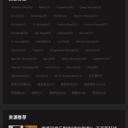
Ableton Live
(91)
Bass
(10)
Cymatics
(49)
Deep House
(19)
Drum
(18)
Dubstep
(28)
EDM
(166)
Electro House
(11)
flstudio
(41)
FL Studio
(67)
Future Bass
(52)
Future House
(17)
Hardwell
(18)
Hip Hop
(49)
Hiphop
(23)
House
(27)
in the mix
(10)
KSHMR
(13)
Lo-Fi
(10)
Martin Garrix
(14)
Massive
(10)
Pop
(22)
Progressive House
(32)
Serum
(124)
Spinnin' Sounds
(10)
Spire
(19)
Splice Sounds
(216)
Sylenth1
(25)
Tearout Dubstep
(10)
Techno
(25)
Trance
(16)
Trap
(80)
Vandalism
(31)
Vocal
(13)
W. A. Production
(17)
公开课
(59)
电音公开课
(59)
电音盘点
(37)
电音资讯
(32)
知名制作人
(112)
短视频
(18)
讲师
(13)
采样包
(230)
预置包
(18)
预设包
(44)
资源推荐