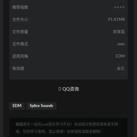
推荐指数
⭐️⭐️⭐️⭐️
文件大小
91.81MB
文件质量
非常高
文件格式
.wav
适用风格
EDM
有效期
永久
QQ咨询
EDM
Splice Sounds
蝙蝠音乐一站式midi音乐学习平台！本站部分免费资源来源于网
络，仅供学习使用，禁止商用！如有侵权请联系删除！