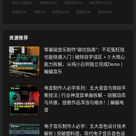
电音公开课
(59)
电音盘点
(37)
电音资讯
(32)
知名制作人
(112)
短视频
(18)
讲师
(13)
采样包
(230)
预置包
(18)
预设包
(44)
资源推荐
零基础音乐制作“避坑指南”：不花冤枉钱
也能快速入门 | 破除自学误区 + 3 大核心
能力拆解，从纯小白到独立完成Demo |
蝙蝠音乐
电音制作人必学系列：五大混音与频段平
衡技法 | 行业神混音单曲拆解 – 驯服动态
与共振，拯救作品浑浊与缩水！| 蝙蝠电
音
电子音乐制作人必学：五大音色设计技术
解析 | 突破塑料感，现代电子音乐音色设