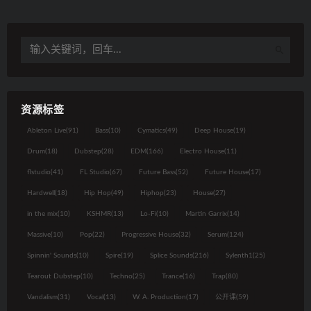
资源标签
Ableton Live
(91)
Bass
(10)
Cymatics
(49)
Deep House
(19)
Drum
(18)
Dubstep
(28)
EDM
(166)
Electro House
(11)
flstudio
(41)
FL Studio
(67)
Future Bass
(52)
Future House
(17)
Hardwell
(18)
Hip Hop
(49)
Hiphop
(23)
House
(27)
in the mix
(10)
KSHMR
(13)
Lo-Fi
(10)
Martin Garrix
(14)
Massive
(10)
Pop
(22)
Progressive House
(32)
Serum
(124)
Spinnin' Sounds
(10)
Spire
(19)
Splice Sounds
(216)
Sylenth1
(25)
Tearout Dubstep
(10)
Techno
(25)
Trance
(16)
Trap
(80)
Vandalism
(31)
Vocal
(13)
W. A. Production
(17)
公开课
(59)