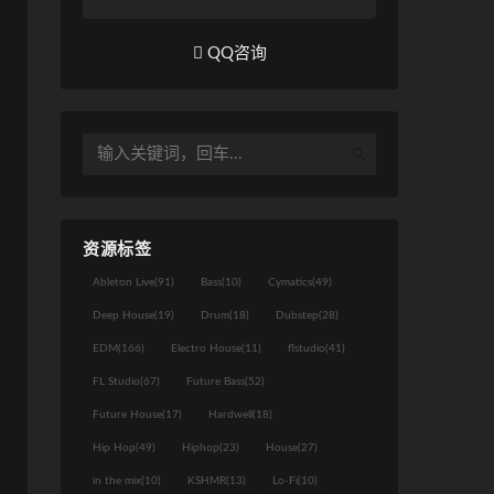
QQ咨询
资源标签
Ableton Live
(91)
Bass
(10)
Cymatics
(49)
Deep House
(19)
Drum
(18)
Dubstep
(28)
EDM
(166)
Electro House
(11)
flstudio
(41)
FL Studio
(67)
Future Bass
(52)
Future House
(17)
Hardwell
(18)
Hip Hop
(49)
Hiphop
(23)
House
(27)
in the mix
(10)
KSHMR
(13)
Lo-Fi
(10)