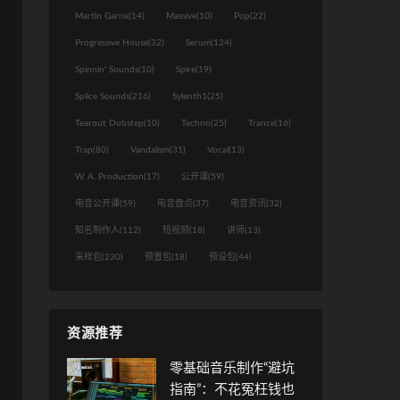
Martin Garrix
(14)
Massive
(10)
Pop
(22)
Progressive House
(32)
Serum
(124)
Spinnin' Sounds
(10)
Spire
(19)
Splice Sounds
(216)
Sylenth1
(25)
Tearout Dubstep
(10)
Techno
(25)
Trance
(16)
Trap
(80)
Vandalism
(31)
Vocal
(13)
W. A. Production
(17)
公开课
(59)
电音公开课
(59)
电音盘点
(37)
电音资讯
(32)
知名制作人
(112)
短视频
(18)
讲师
(13)
采样包
(230)
预置包
(18)
预设包
(44)
资源推荐
零基础音乐制作“避坑
指南”：不花冤枉钱也