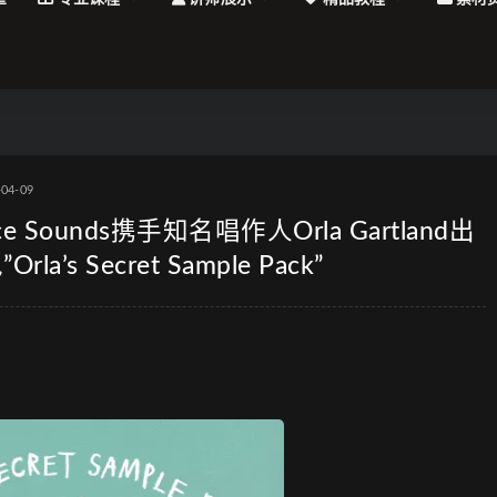
-04-09
|Splice Sounds携手知名唱作人Orla Gartland出
 Secret Sample Pack”