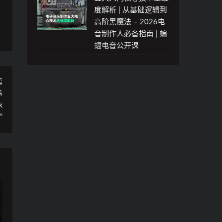
度解析 | 从基础逻辑到
高阶黑魔法 – 2026电
音制作人必备指南 | 蝙
蝠电音公开课
篇
适
k
”