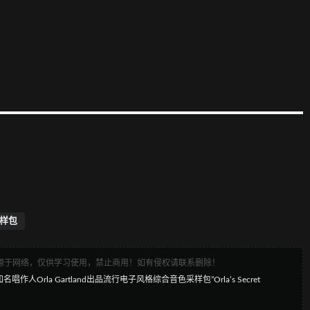
样包
来源于网络，仅供学习使用，禁止商用！如有侵权请联系删除！
ounds携手知名唱作人Orla Gartland出品流行电子风格综合音色采样包”Orla’s Secret