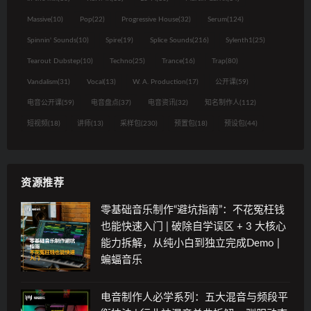
Massive
(10)
Pop
(22)
Progressive House
(32)
Serum
(124)
Spinnin' Sounds
(10)
Spire
(19)
Splice Sounds
(216)
Sylenth1
(25)
Tearout Dubstep
(10)
Techno
(25)
Trance
(16)
Trap
(80)
Vandalism
(31)
Vocal
(13)
W. A. Production
(17)
公开课
(59)
电音公开课
(59)
电音盘点
(37)
电音资讯
(32)
知名制作人
(112)
短视频
(18)
讲师
(13)
采样包
(230)
预置包
(18)
预设包
(44)
资源推荐
零基础音乐制作“避坑指南”：不花冤枉钱
也能快速入门 | 破除自学误区 + 3 大核心
能力拆解，从纯小白到独立完成Demo |
蝙蝠音乐
电音制作人必学系列：五大混音与频段平