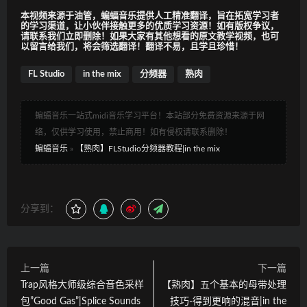
本视频来源于油管，蝙蝠音乐提供人工精准翻译，旨在拓宽学习者
的学习渠道，让小伙伴接触更多的优质学习资源！如有版权争议，
请联系我们立即删除！如果大家有其他想看的原文教学视频，也可
以留言给我们，将会筛选翻译！翻译不易，且学且珍惜！
FL Studio
in the mix
分频器
熟肉
蝙蝠音乐一站式midi音乐学习平台！本站部分免费资源来源于网
络，仅供学习使用，禁止商用！如有侵权请联系删除！
蝙蝠音乐
»
【熟肉】FLStudio分频器教程|in the mix
分享到：
上一篇
下一篇
Trap风格大师级综合音色采样
【熟肉】五个基本的母带处理
包”Good Gas”|Splice Sounds
技巧-得到更响的混音|in the