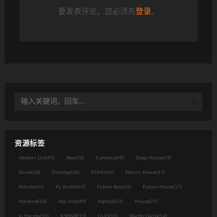
要发表评论，您必须先
登录
。
资源标签
Ableton Live
(91)
Bass
(10)
Cymatics
(49)
Deep House
(19)
Drum
(18)
Dubstep
(28)
EDM
(166)
Electro House
(11)
flstudio
(41)
FL Studio
(67)
Future Bass
(52)
Future House
(17)
Hardwell
(18)
Hip Hop
(49)
Hiphop
(23)
House
(27)
in the mix
(10)
KSHMR
(13)
Lo-Fi
(10)
Martin Garrix
(14)