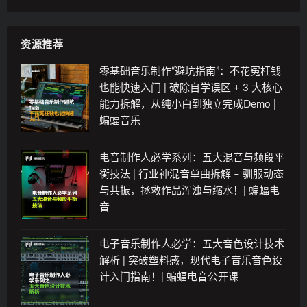
资源推荐
零基础音乐制作“避坑指南”：不花冤枉钱
也能快速入门 | 破除自学误区 + 3 大核心
能力拆解，从纯小白到独立完成Demo |
蝙蝠音乐
电音制作人必学系列：五大混音与频段平
衡技法 | 行业神混音单曲拆解 – 驯服动态
与共振，拯救作品浑浊与缩水！| 蝙蝠电
音
电子音乐制作人必学：五大音色设计技术
解析 | 突破塑料感，现代电子音乐音色设
计入门指南！| 蝙蝠电音公开课