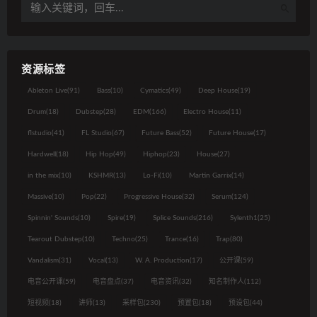
资源标签
Ableton Live
(91)
Bass
(10)
Cymatics
(49)
Deep House
(19)
Drum
(18)
Dubstep
(28)
EDM
(166)
Electro House
(11)
flstudio
(41)
FL Studio
(67)
Future Bass
(52)
Future House
(17)
Hardwell
(18)
Hip Hop
(49)
Hiphop
(23)
House
(27)
in the mix
(10)
KSHMR
(13)
Lo-Fi
(10)
Martin Garrix
(14)
Massive
(10)
Pop
(22)
Progressive House
(32)
Serum
(124)
Spinnin' Sounds
(10)
Spire
(19)
Splice Sounds
(216)
Sylenth1
(25)
Tearout Dubstep
(10)
Techno
(25)
Trance
(16)
Trap
(80)
Vandalism
(31)
Vocal
(13)
W. A. Production
(17)
公开课
(59)
电音公开课
(59)
电音盘点
(37)
电音资讯
(32)
知名制作人
(112)
短视频
(18)
讲师
(13)
采样包
(230)
预置包
(18)
预设包
(44)