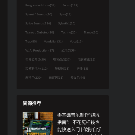
何
Progressive House
(32)
Serum
(124)
如
制
何
Spinnin' Sounds
(10)
Spire
(19)
如
作
制
何
U
Splice Sounds
(216)
Sylenth1
(25)
作
制
U
Tearout Dubstep
(10)
Techno
(25)
Trance
(16)
作
U
Trap
(80)
Vandalism
(31)
Vocal
(13)
W. A. Production
(17)
公开课
(59)
电音公开课
(59)
电音盘点
(37)
电音资讯
(32)
知名制作人
(112)
短视频
(18)
讲师
(13)
采样包
(230)
预置包
(18)
预设包
(44)
资源推荐
零基础音乐制作“避坑
？
指南”：不花冤枉钱也
（
？
能快速入门 | 破除自学
（