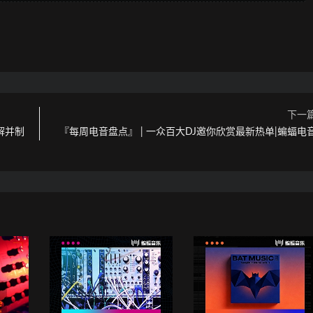
下一
了解并制
『每周电音盘点』 | 一众百大DJ邀你欣赏最新热单|蝙蝠电