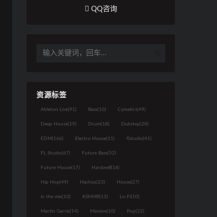
QQ咨询
资源标签
Ableton Live
(91)
Bass
(10)
Cymatics
(49)
Deep House
(19)
Drum
(18)
Dubstep
(28)
EDM
(166)
Electro House
(11)
flstudio
(41)
FL Studio
(67)
Future Bass
(52)
Future House
(17)
Hardwell
(18)
Hip Hop
(49)
Hiphop
(23)
House
(27)
in the mix
(10)
KSHMR
(13)
Lo-Fi
(10)
Martin Garrix
(14)
Massive
(10)
Pop
(22)
如