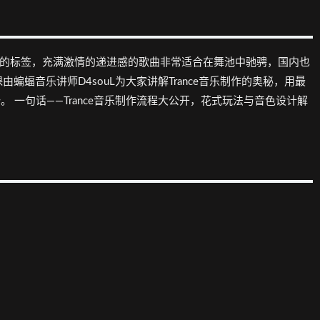
2
3
非常主流且火热的标签，充满激情的递进感的歌曲非常适合在舞池中驰骋，国内也
蝠音乐讲师D4souL为大家讲解Trance音乐制作的奥秘，用最
势。 一句话——Trance音乐制作流程大公开，花式玩法与音色设计解