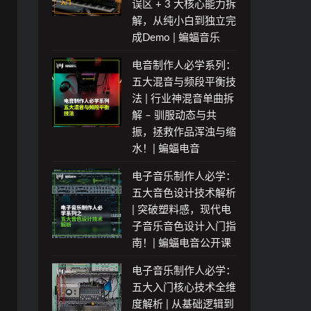
？
误区 + 3 大核心能力拆
）
（
解，从纯小白到独立完
）
成Demo | 蝙蝠音乐
）
电音制作人必学系列：
五大混音与频段平衡技
法 | 行业神混音单曲拆
解 – 驯服动态与共
振，拯救作品浑浊与缩
水！| 蝙蝠电音
电子音乐制作人必学：
五大音色设计技术解析
| 突破塑料感，现代电
子音乐音色设计入门指
南！| 蝙蝠电音公开课
电子音乐制作人必学：
五大入门核心技术全维
度解析 | 从基础逻辑到