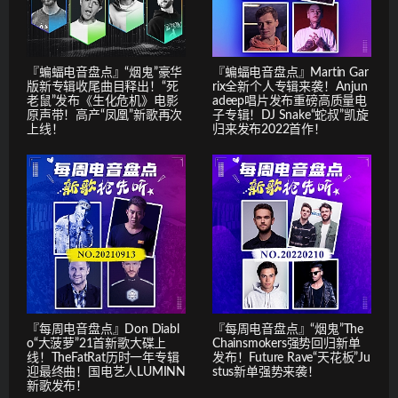
『蝙蝠电音盘点』“烟鬼”豪华
『蝙蝠电音盘点』Martin Gar
版新专辑收尾曲目释出！“死
rix全新个人专辑来袭！Anjun
老鼠”发布《生化危机》电影
adeep唱片发布重磅高质量电
原声带！高产“凤凰”新歌再次
子专辑！DJ Snake“蛇叔”凯旋
上线！
归来发布2022首作！
『每周电音盘点』Don Diabl
『每周电音盘点』“烟鬼”The
o“大菠萝”21首新歌大碟上
Chainsmokers强势回归新单
线！TheFatRat历时一年专辑
发布！Future Rave“天花板”Ju
迎最终曲！国电艺人LUMINN
stus新单强势来袭！
新歌发布！