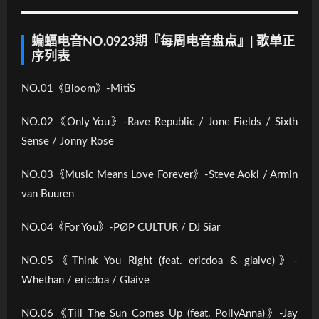
蝙蝠电音NO.0923期『每周电音盘点』| 歌单正
序列表
NO.01《Bloom》-MitiS
NO.02《Only You》-Rave Republic / Jone Fields / Sixth
Sense / Jonny Rose
NO.03《Music Means Love Forever》-Steve Aoki / Armin
van Buuren
NO.04《For You》-PØP CULTUR / DJ Siar
NO.05《Think You Right (feat. ericdoa & glaive)》-
Whethan / ericdoa / Glaive
NO.06《Till The Sun Comes Up (feat. PollyAnna)》-Jay