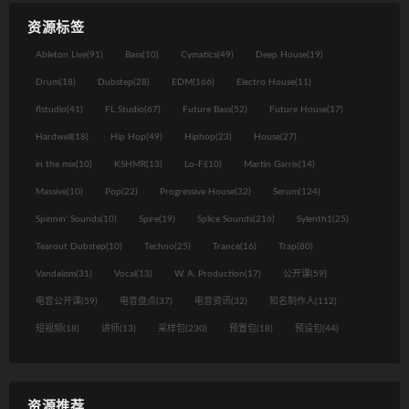
资源标签
Ableton Live
(91)
Bass
(10)
Cymatics
(49)
Deep House
(19)
Drum
(18)
Dubstep
(28)
EDM
(166)
Electro House
(11)
flstudio
(41)
FL Studio
(67)
Future Bass
(52)
Future House
(17)
Hardwell
(18)
Hip Hop
(49)
Hiphop
(23)
House
(27)
in the mix
(10)
KSHMR
(13)
Lo-Fi
(10)
Martin Garrix
(14)
Massive
(10)
Pop
(22)
Progressive House
(32)
Serum
(124)
Spinnin' Sounds
(10)
Spire
(19)
Splice Sounds
(216)
Sylenth1
(25)
Tearout Dubstep
(10)
Techno
(25)
Trance
(16)
Trap
(80)
Vandalism
(31)
Vocal
(13)
W. A. Production
(17)
公开课
(59)
电音公开课
(59)
电音盘点
(37)
电音资讯
(32)
知名制作人
(112)
短视频
(18)
讲师
(13)
采样包
(230)
预置包
(18)
预设包
(44)
资源推荐