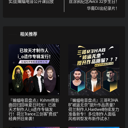
实战|蝙蝠电音公开课回放
丝涂鸦纪念Avicii 32岁生日！
华裔DJ出纪录片！
相关推荐
『蝙蝠电音盘点』Kshmr携新
『蝙蝠电音盘点』三哥R3HA
曲回归回味夏日时光！已故
B“被逼无奈”提升作品质量？
天才制作人i_o遗作专辑发
荷兰制作人Hardwell持续发力
行！荷兰Trance三剑客“费叔”
准备新专！多位制作人面临
经典怀旧来袭！
风格转型发布新作试水！