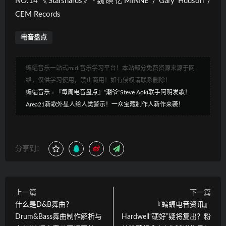
NO.14《Starshards》-魏瞑忆MINNE / Gary Hudson /
CEM Records
电音盘点
蝙蝠音乐一站式midi音乐学习平台！本站部分免费资源来源于网
络，仅供学习使用，禁止商用！如有侵权请联系删除！
蝙蝠音乐
»
『每周电音盘点』“潮爷”Steve Aoki联手阿明发歌！
Area21新歌外星人给人类警示！一众宝藏制作人新作来袭！
分享到：
上一篇
下一篇
什么是D&B舞曲？
『蝙蝠电音资讯』
Drum&Bass舞曲制作解析与
Hardwell“硬好”疑将复出？粉