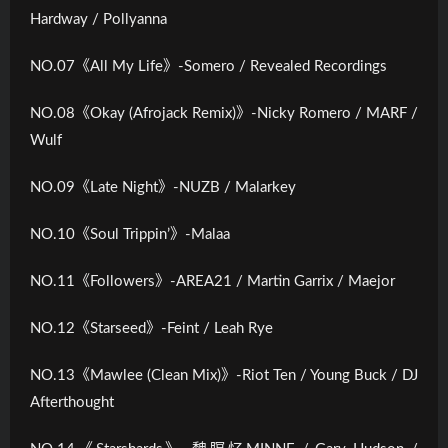
Hardway / Pollyanna
NO.07《All My Life》-Somero / Revealed Recordings
NO.08《Okay (Afrojack Remix)》-Nicky Romero / MARF /
Wulf
NO.09《Late Night》-NUZB / Malarkey
NO.10《Soul Trippin’》-Malaa
NO.11《Followers》-AREA21 / Martin Garrix / Maejor
NO.12《Starseed》-Feint / Leah Rye
NO.13《Mawlee (Clean Mix)》-Riot Ten / Young Buck / DJ
Afterthought