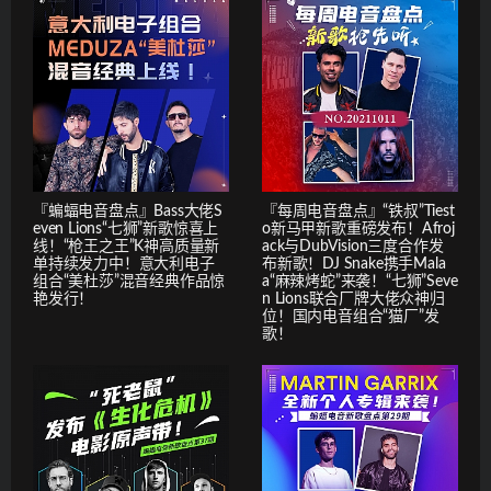
『蝙蝠电音盘点』Bass大佬S
『每周电音盘点』“铁叔”Tiest
even Lions“七狮”新歌惊喜上
o新马甲新歌重磅发布！Afroj
线！“枪王之王”K神高质量新
ack与DubVision三度合作发
单持续发力中！意大利电子
布新歌！DJ Snake携手Mala
组合“美杜莎”混音经典作品惊
a“麻辣烤蛇”来袭！“七狮”Seve
艳发行！
n Lions联合厂牌大佬众神归
位！国内电音组合“猫厂”发
歌！