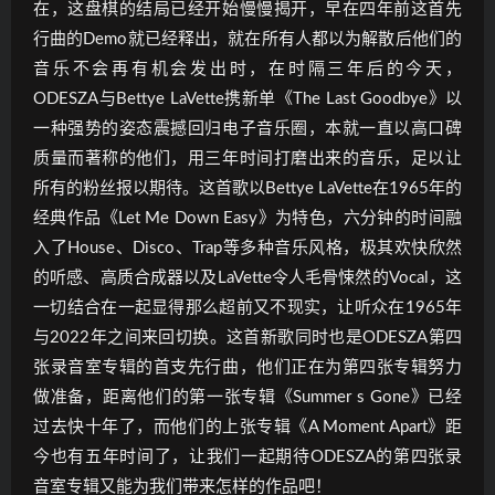
在，这盘棋的结局已经开始慢慢揭开，早在四年前这首先
行曲的Demo就已经释出，就在所有人都以为解散后他们的
音乐不会再有机会发出时，在时隔三年后的今天，
ODESZA与Bettye LaVette携新单《The Last Goodbye》以
一种强势的姿态震撼回归电子音乐圈，本就一直以高口碑
质量而著称的他们，用三年时间打磨出来的音乐，足以让
所有的粉丝报以期待。这首歌以Bettye LaVette在1965年的
经典作品《Let Me Down Easy》为特色，六分钟的时间融
入了House、Disco、Trap等多种音乐风格，极其欢快欣然
的听感、高质合成器以及LaVette令人毛骨悚然的Vocal，这
一切结合在一起显得那么超前又不现实，让听众在1965年
与2022年之间来回切换。这首新歌同时也是ODESZA第四
张录音室专辑的首支先行曲，他们正在为第四张专辑努力
做准备，距离他们的第一张专辑《Summer s Gone》已经
过去快十年了，而他们的上张专辑《A Moment Apart》距
今也有五年时间了，让我们一起期待ODESZA的第四张录
音室专辑又能为我们带来怎样的作品吧！