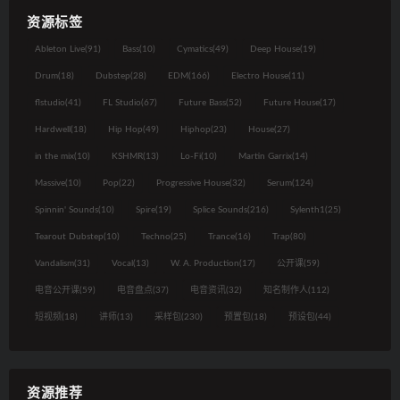
资源标签
Ableton Live
(91)
Bass
(10)
Cymatics
(49)
Deep House
(19)
Drum
(18)
Dubstep
(28)
EDM
(166)
Electro House
(11)
flstudio
(41)
FL Studio
(67)
Future Bass
(52)
Future House
(17)
Hardwell
(18)
Hip Hop
(49)
Hiphop
(23)
House
(27)
in the mix
(10)
KSHMR
(13)
Lo-Fi
(10)
Martin Garrix
(14)
Massive
(10)
Pop
(22)
Progressive House
(32)
Serum
(124)
Spinnin' Sounds
(10)
Spire
(19)
Splice Sounds
(216)
Sylenth1
(25)
Tearout Dubstep
(10)
Techno
(25)
Trance
(16)
Trap
(80)
Vandalism
(31)
Vocal
(13)
W. A. Production
(17)
公开课
(59)
电音公开课
(59)
电音盘点
(37)
电音资讯
(32)
知名制作人
(112)
短视频
(18)
讲师
(13)
采样包
(230)
预置包
(18)
预设包
(44)
资源推荐