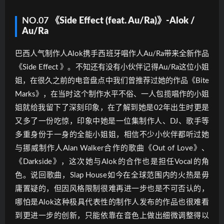
NO.07
《Side Effect (feat. Au/Ra)》-Alok /
Au/Ra
巴西人气制作人Alok携手西班牙唱作人Au/Ra带来全新作品
《Side Effect 》。不知还有没有小伙伴记得Au/Ra这位小姐
姐，在很久之前的电音盘点中我们曾推荐过她的作品《Bite
Marks》，在当时这个制作水平不俗、一人包揽唱作的小姐
姐就给我留下了深刻印象，在了解到她是02年出生时更是
又多了一份吃惊，印象中她是一位集制作人、DJ、歌手等
多重身份于一身的全能小姐姐，相信不少小伙伴都听过她
与挪威制作人Alan Walker合作的歌曲《Out of Love》、
《Darkside》，这次她与Alok的合作也是担任Vocal的角
色。说回歌曲，Slap House如今在全球范围内的火热是毋
庸置疑的，但因风格限制很难再进一步也是不可否认的，
哪怕是Alok这种极具代表性的制作人发布的作品也很难看
到更进一步的创新，只能依靠在音色上做出细微调整得以