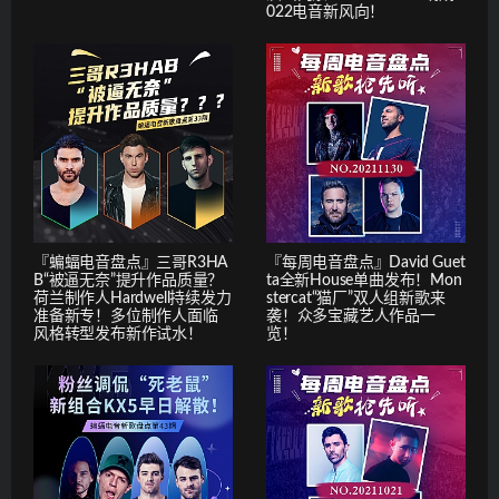
022电音新风向！
『蝙蝠电音盘点』三哥R3HA
『每周电音盘点』David Guet
B“被逼无奈”提升作品质量？
ta全新House单曲发布！Mon
荷兰制作人Hardwell持续发力
stercat“猫厂”双人组新歌来
准备新专！多位制作人面临
袭！众多宝藏艺人作品一
风格转型发布新作试水！
览！