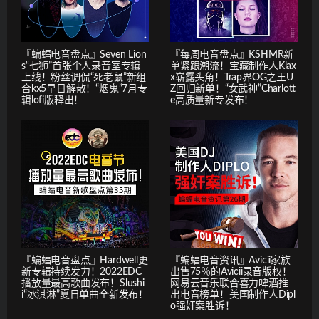
『蝙蝠电音盘点』Seven Lion
『每周电音盘点』KSHMR新
s“七狮”首张个人录音室专辑
单紧跟潮流！宝藏制作人Klax
上线！粉丝调侃“死老鼠”新组
x崭露头角！Trap界OG之王U
合kx5早日解散！“烟鬼”7月专
Z回归新单！“女武神”Charlott
辑lofi版释出！
e高质量新专发布！
『蝙蝠电音盘点』Hardwell更
『蝙蝠电音资讯』Avicii家族
新专辑持续发力！2022EDC
出售75％的Avicii录音版权！
播放量最高歌曲发布！Slushi
网易云音乐联合喜力啤酒推
i“冰淇淋”夏日单曲全新发布！
出电音榜单！美国制作人Dipl
o强奸案胜诉！