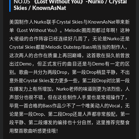
NO.05
《Lost Without You》-Nurko / Crystal
Skies / KnownAsNat
美国制作人Nurko联手Crystal Skies与KnownAsNat带来新
单《Lost Without You》。Melodic圈周周都过年啊！这种
大佬级的合作阵容已经连续好几周了，无论是Nurko还是
Crystal Skies都是Melodic Dubstep/Bass响当当的制作人，
这次两人的合作在质量上再回巅峰，这首歌在挺久前曾放
出过Demo，但正式发行的曲目还是与Demo有一定的区
别。歌曲一共分为两段Drop，第一段Drop稍显平静，不出
意外是Crystal Skies发力更多一些，第二段Drop对比第一段
在爆发力上有所增加，Nurko老师的味道则更为浓烈些，人
声部分也很不错，但在这些制作人手里也是常规操作了，
毕竟一首合格的Bass作品少不了一个唯美动人的Vocal，无
论是第一段Drop、第二段Drop还是人声都非常般配，第一
段平静、第二段爆发的编排也十分自然，这里推荐完整食
用整首歌曲听感更佳哦！