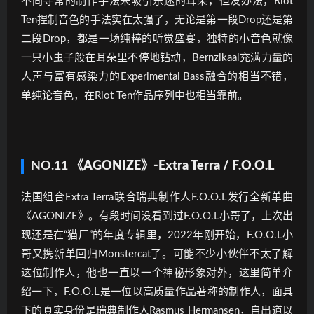
不同寻常的制作手法来吸引乐迷的耳朵，但没办法，Riot
Ten捏制音色的手法实在太强了，无论是第一段Drop还是第
二段Drop，都是一场纯粹的听觉盛宴，独特的小音色就像
一只小虫子般在耳朵里不停地钻动，Bernzikaal充满力量的
人声与富有感染力的Experimental Bass融合的相当不错，
单纯论音色，在Riot Ten作品序列中也相当靠前。
NO.11
《AGONIZE》-Extra Terra / F.O.O.L
法国组合Extra Terra联合瑞典制作人F.O.O.L发行全新单曲
《AGONIZE》。有段时间没看到过F.O.O.L小哥了，上次出
现还是在“猫厂”的年度专辑里，2022年刚开始，F.O.O.L小
哥又携新单回归Monstercat了。可能不少小伙伴不太了解
这位制作人，他也一直以一个神秘形象对外，这里简单介
绍一下，F.O.O.L是一位以高质量作品著称的制作人，面具
下的真实身份是瑞典制作人Rasmus Hermansen，自出道以