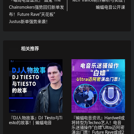
『每周电音盘点』“烟鬼”The
Tech Trance制作解析与实战 |
Chainsmokers强势回归新单发
蝙蝠电音公开课
布！Future Rave“天花板”
Justus新单强势来袭！
相关推荐
『DJ人物故事』DJ Tiesto与Ti
『蝙蝠电音资讯』Hardwell或
esto的故事！| 蝙蝠电音
将转型为Techno艺人！电音
乐迷骚操作“白嫖”Ultra迈阿密
演出门票！Future Rave或成2