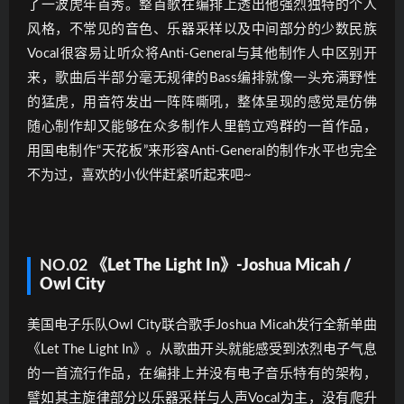
了一波虎年首秀。整首歌在编排上透出他强烈独特的个人
风格，不常见的音色、乐器采样以及中间部分的少数民族
Vocal很容易让听众将Anti-General与其他制作人中区别开
来，歌曲后半部分毫无规律的Bass编排就像一头充满野性
的猛虎，用音符发出一阵阵嘶吼，整体呈现的感觉是仿佛
随心制作却又能够在众多制作人里鹤立鸡群的一首作品，
用国电制作“天花板”来形容Anti-General的制作水平也完全
不为过，喜欢的小伙伴赶紧听起来吧~
NO.02
《Let The Light In》-Joshua Micah /
Owl City
美国电子乐队Owl City联合歌手Joshua Micah发行全新单曲
《Let The Light In》。从歌曲开头就能感受到浓烈电子气息
的一首流行作品，在编排上并没有电子音乐特有的架构，
譬如其主旋律部分以乐器采样与人声Vocal为主，没有爬升