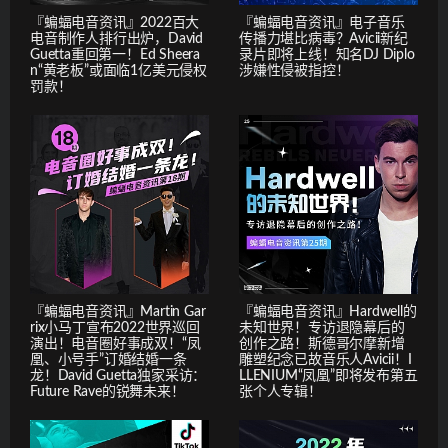
『蝙蝠电音资讯』2022百大
『蝙蝠电音资讯』电子音乐
电音制作人排行出炉，David
传播力堪比病毒？Avicii新纪
Guetta重回第一！Ed Sheera
录片即将上线！知名DJ Diplo
n“黄老板”或面临1亿美元侵权
涉嫌性侵被指控！
罚款！
『蝙蝠电音资讯』Martin Gar
『蝙蝠电音资讯』Hardwell的
rix小马丁宣布2022世界巡回
未知世界！专访退隐幕后的
演出！电音圈好事成双！“凤
创作之路！斯德哥尔摩新增
凰、小号手”订婚结婚一条
雕塑纪念已故音乐人Avicii！I
龙！David Guetta独家采访：
LLENIUM“凤凰”即将发布第五
Future Rave的锐舞未来！
张个人专辑！