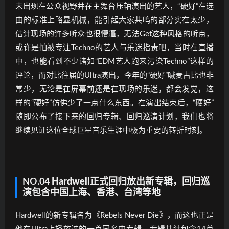
未出现在公众视野并在主舞台压轴演出的艺人，“硬好”在选
曲的标准上略显机械，能引起大家共鸣的部分实在太少，
估计现场的许多听众也很懵逼，无法Get这种风格的听点，
或许是怕被专注Techno的艺人与乐迷指责吧，当时在直播
中，也能看到不少诸如“EDM艺人跑来污染Techno”这样的
评论，而对比往届的Ultra演出，今年的“硬好”喊麦占比也非
常少，无论是在屏幕前还是在现场的乐迷，都会发觉，这
样的“硬好”仿佛少了一点什么东西。在演出结束后，“硬好”
随即公布了接下来的回归专辑、回归巡演计划，我们也将
继续见证这位全球巨星音乐生涯中极为重要的转折时刻。
NO.04
Hardwell正式回归放出新专辑，回归巡
演包含中国上海、香港、台湾等地
Hardwell的新专辑名为《Rebels Never Die》，而这也正是