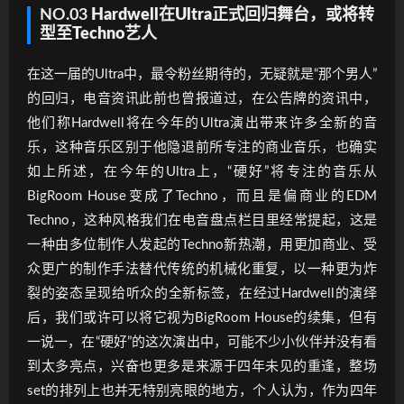
NO.03
Hardwell在Ultra正式回归舞台，或将转
型至Techno艺人
在这一届的Ultra中，最令粉丝期待的，无疑就是“那个男人”
的回归，电音资讯此前也曾报道过，在公告牌的资讯中，
他们称Hardwell将在今年的Ultra演出带来许多全新的音
乐，这种音乐区别于他隐退前所专注的商业音乐，也确实
如上所述，在今年的Ultra上，“硬好”将专注的音乐从
BigRoom House变成了Techno，而且是偏商业的EDM
Techno，这种风格我们在电音盘点栏目里经常提起，这是
一种由多位制作人发起的Techno新热潮，用更加商业、受
众更广的制作手法替代传统的机械化重复，以一种更为炸
裂的姿态呈现给听众的全新标签，在经过Hardwell的演绎
后，我们或许可以将它视为BigRoom House的续集，但有
一说一，在“硬好”的这次演出中，可能不少小伙伴并没有看
到太多亮点，兴奋也更多是来源于四年未见的重逢，整场
set的排列上也并无特别亮眼的地方，个人认为，作为四年