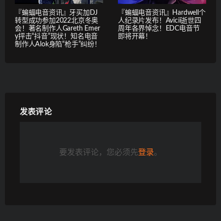
『蝙蝠电音资讯』牙买加DJ
『蝙蝠电音资讯』Hardwell个
转型成功参加2022北京冬奥
人纪录片发布！Avicii逝世四
会！著名制作人Gareth Emer
周年各界悼念！EDC电音节
y抨击“抖音”现状！知名电音
即将开幕！
制作人Alok身陷“枪手”纠纷！
发表评论
要发表评论，您必须先
登录
。