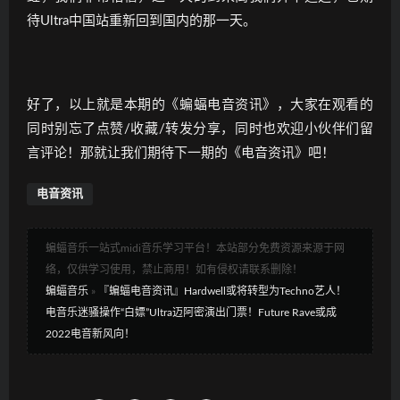
待Ultra中国站重新回到国内的那一天。
好了，以上就是本期的《蝙蝠电音资讯》，大家在观看的
同时别忘了点赞/收藏/转发分享，同时也欢迎小伙伴们留
言评论！那就让我们期待下一期的《电音资讯》吧！
电音资讯
蝙蝠音乐一站式midi音乐学习平台！本站部分免费资源来源于网
络，仅供学习使用，禁止商用！如有侵权请联系删除！
蝙蝠音乐
»
『蝙蝠电音资讯』Hardwell或将转型为Techno艺人！
电音乐迷骚操作“白嫖”Ultra迈阿密演出门票！Future Rave或成
2022电音新风向！