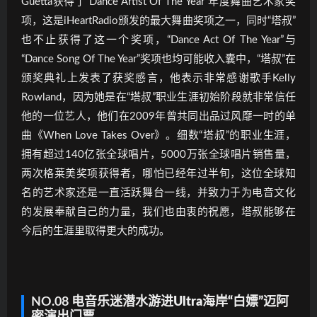
Guetta获得了“Dance Artist Of The Year”年度舞曲艺术家奖
项，这是iHeartRadio颁发的最大舞曲奖项之一，同时“塔叔”
也不止获得了这一个奖项，“Dance Act Of The Year”与
“Dance Song Of The Year”奖项也均可能收入囊中，“塔叔”在
颁奖典礼上发表了获奖感言，他表示非常感谢歌手Kelly
Rowland，因为她是在“塔叔”职业生涯初始阶段就非常信任
他的一位艺人，他们在2009年曾共同出品过风靡一时的单
曲《When Love Takes Over》。细数“塔叔”的职业生涯，
拥有超过140亿张全球唱片，5000万张全球唱片销售量，
两次格莱美奖项获得者，哪怕已经年过半旬，这位全球知
名的艺术家还是一直活跃舞台一线，并致力于为电音文化
的发展奉献自己的力量，我们也由衷的祝愿，塔叔能够在
今后的生涯里取得更大的成功。
NO.08
电音乐迷潜水游进Ultra海岸
“白嫖”
迈阿