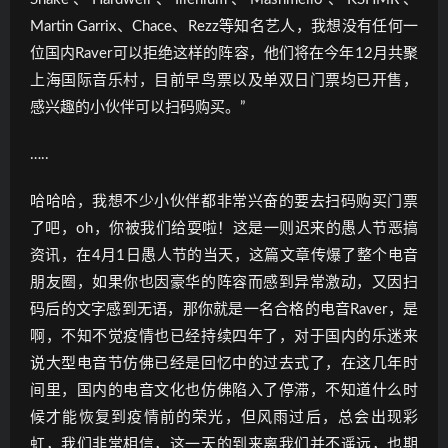
Martin Garrix、Chace、Rezz等知名艺人，我想没有任何一
位国内Raver可以拒绝这样的阵容，他们将在今年12月共聚
上海国际音乐村，目前早鸟票以及单双日门票均已开售，
感兴趣的小伙伴可以扫码购买。”
…..
哈哈哈，我想不少小伙伴都非常兴奋的要去扫码购买门票
了吧，oh，你被我们给耍啦！这是一则迟来的愚人节恶搞
资讯，在4月1日愚人节的当天，这篇文章传爆了整个电音
朋友圈，如果你也因豪华的阵容而感到异常激动，又因扫
码后的文字感到无语，那你就是一名合格的电音Raver，是
啊，不知不觉疫情也已经持续四年了，对于国内的乐迷来
说大型电音节仿佛已经是回忆中的过去式了，在这几年时
间里，国内的电音文化也仿佛陷入了停滞，不知道什么时
候才能恢复到疫情前的荣光，但风雨过后，总会出现彩
虹，我们非常相信，这一天的到来离我们并不遥远，也期