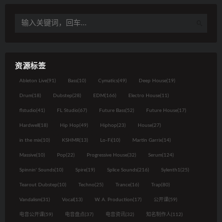
资源标签
Ableton Live
(91)
Bass
(10)
Cymatics
(49)
Deep House
(19)
Drum
(18)
Dubstep
(28)
EDM
(166)
Electro House
(11)
flstudio
(41)
FL Studio
(67)
Future Bass
(52)
Future House
(17)
Hardwell
(18)
Hip Hop
(49)
Hiphop
(23)
House
(27)
in the mix
(10)
KSHMR
(13)
Lo-Fi
(10)
Martin Garrix
(14)
Massive
(10)
Pop
(22)
Progressive House
(32)
Serum
(124)
Spinnin' Sounds
(10)
Spire
(19)
Splice Sounds
(216)
Sylenth1
(25)
Tearout Dubstep
(10)
Techno
(25)
Trance
(16)
Trap
(80)
Vandalism
(31)
Vocal
(13)
W. A. Production
(17)
公开课
(59)
电音公开课
(59)
电音盘点
(37)
电音资讯
(32)
知名制作人
(112)