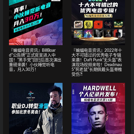
『蝙蝠电音资讯』BillBoar
『蝙蝠电音资讯』2022年十
d“公告牌”正式官宣进入中
大不可错过的优秀电子专辑
国！“黑手党”回归后首次演出
来袭！Daft Punk“无头盔”表
重磅来袭！小伙睡觉听电
演现场视频来啦！Deadmau
音，月入30万！
5“死老鼠”长期佩戴头盔脊椎
受伤?!