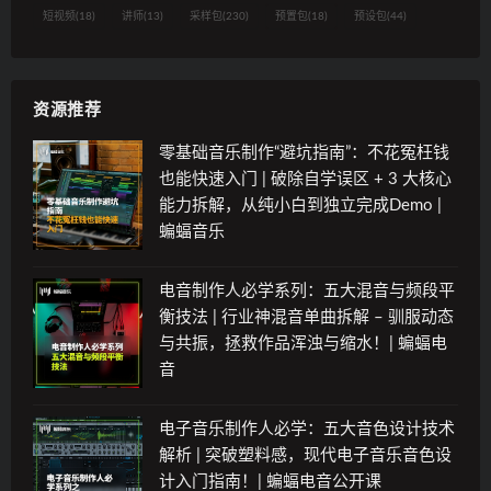
短视频
(18)
讲师
(13)
采样包
(230)
预置包
(18)
预设包
(44)
资源推荐
零基础音乐制作“避坑指南”：不花冤枉钱
也能快速入门 | 破除自学误区 + 3 大核心
能力拆解，从纯小白到独立完成Demo |
蝙蝠音乐
电音制作人必学系列：五大混音与频段平
衡技法 | 行业神混音单曲拆解 – 驯服动态
与共振，拯救作品浑浊与缩水！| 蝙蝠电
音
电子音乐制作人必学：五大音色设计技术
解析 | 突破塑料感，现代电子音乐音色设
计入门指南！| 蝙蝠电音公开课