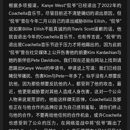
根据多项报道，Kanye West“侃爷”已经退出了2022年的
Coachella音乐节，尽管目前还不清楚确切的退出原因，但
“侃爷”曾在今年二月以自己的退出威胁Billie Eilish，“侃爷”
说如果Billie Eilish不能真诚的向Travis Scott道歉的话，他
就会退出今年的Coachella音乐节，也有传言说，“侃爷”的
退出是Coachella音乐节迫于压力才将他踢出的，因为此前
“侃爷”曾在社交媒体上公开伤害他的前妻Kim Kardashian与
她的新伴侣Pete Davidson，我们现在还能在网站上找到请
愿踢出Kanye West的申请书，申请说上写道：我们已经目
睹侃爷骚扰、伤害Kim与Pete一年多了，似乎没有人想要反
抗他，因为那些想要反抗他的人，都受到了他的攻击，最
近，他更是威胁要对其他人造成人身伤害，这对一个公众
人物来说是荒谬的，他能这样肆无忌惮，Coachella以及那
些正在与他合作的品牌应该为自己感到羞耻，请你们终止
与他的合作，不要再给他任何的合作机会，或许Coachella
也感受到了公众的压力，在网络混战中将“侃爷”踢出了