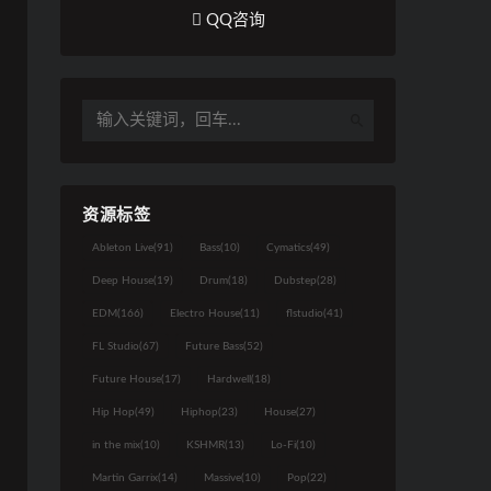
QQ咨询
资源标签
Ableton Live
(91)
Bass
(10)
Cymatics
(49)
Deep House
(19)
Drum
(18)
Dubstep
(28)
EDM
(166)
Electro House
(11)
flstudio
(41)
FL Studio
(67)
Future Bass
(52)
Future House
(17)
Hardwell
(18)
Hip Hop
(49)
Hiphop
(23)
House
(27)
in the mix
(10)
KSHMR
(13)
Lo-Fi
(10)
Martin Garrix
(14)
Massive
(10)
Pop
(22)