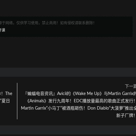
来源于网络，仅供学习使用，禁止商用！如有侵权请联系删除！
开课
下一
！The
『蝙蝠电音资讯』Avicii的《Wake Me Up》与Martin Garrix
糖”夏日
《Animals》发行九周年！EDC播放量最高的歌曲正式发行
Martin Garrix“小马丁“被酒瓶砸伤！Don Diablo“大菠萝”推出
新子厂牌