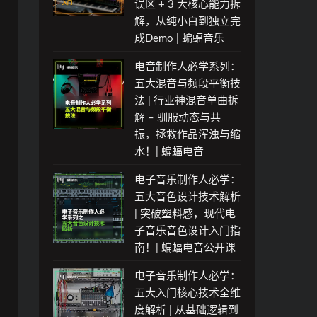
误区 + 3 大核心能力拆
分
解，从纯小白到独立完
析
成Demo | 蝙蝠音乐
电音制作人必学系列：
五大混音与频段平衡技
法 | 行业神混音单曲拆
解 – 驯服动态与共
振，拯救作品浑浊与缩
水！| 蝙蝠电音
电子音乐制作人必学：
五大音色设计技术解析
| 突破塑料感，现代电
子音乐音色设计入门指
南！| 蝙蝠电音公开课
电子音乐制作人必学：
五大入门核心技术全维
度解析 | 从基础逻辑到