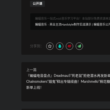
公开课
蝙蝠音乐一站式midi音乐学习平台！本站部分免费资源
蝙蝠音乐
»
商业主流Hardstyle制作实战演示 | 蝙蝠音乐公
分享到：
上一篇
『蝙蝠电音盘点』Deadmau5“死老鼠”拒绝潜水再发新单
Chainsmokers“烟鬼”释出专辑续曲！Marshmello“棉花
新单上线！