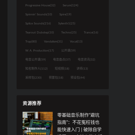
40分钟
Progressive House
(32)
Serum
(124)
40分钟
Spinnin' Sounds
(10)
Spire
(19)
40发
Splice Sounds
(216)
Sylenth1
(25)
商
业
Tearout Dubstep
(10)
Techno
(25)
Trance
(16)
现
主
场
Trap
(80)
Vandalism
(31)
Vocal
(13)
课
流
实
后
H
W. A. Production
(17)
公开课
(59)
战
交
操
电音公开课
(59)
电音盘点
(37)
电音资讯
(32)
流
作
与
知名制作人
(112)
短视频
(18)
讲师
(13)
与
疑
演
采样包
(230)
预置包
(18)
预设包
(44)
难
示
解
答
资源推荐
介
绍
零基础音乐制作“避坑
与
指南”：不花冤枉钱也
工
能快速入门 | 破除自学
程