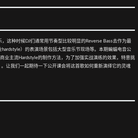
乐，这种时候DJ们通常用节奏型比较明显的Reverse Bass去作为最
主流/商业hardstyle）的表演场景包括大型音乐节现场等。本期蝙蝠电音公
习商业主流Hardstyle的制作方法，为了加强实战演练的效果，特意挑
ohn》。让我们一起期待一下公开课会将这首歌如何重新演绎它的灵魂