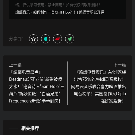
络，仅供学习使用，禁止商用！如有侵权请联系删除！
蝙蝠音乐
»
如何制作一首Chill Hop？！| 蝙蝠音乐公开课
分享到：
上一篇
下一篇
『蝙蝠电音盘点』
『蝙蝠电音资讯』Avicii家族
Deadmau5“死老鼠”新歌被喷
出售75％的Avicii录音版权！
太水！“电音诗人”San Holo“三
网易云音乐联合喜力啤酒推出
葫芦”新歌惊艳！“白酒兄弟”
电音榜单！美国制作人Diplo
Frequencerz新歌“拳拳到肉！
强奸案胜诉！
相关推荐