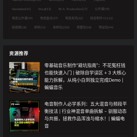
Vandalism
(31)
Vocal
(13)
W. A. Production
(17)
公开课
(59)
电音公开课
(59)
电音盘点
(37)
电音资讯
(32)
知名制作人
(112)
短视频
(18)
讲师
(13)
采样包
(230)
预置包
(18)
预设包
(44)
资源推荐
零基础音乐制作“避坑指南”：不花冤枉钱
也能快速入门 | 破除自学误区 + 3 大核心
能力拆解，从纯小白到独立完成Demo |
蝙蝠音乐
电音制作人必学系列：五大混音与频段平
衡技法 | 行业神混音单曲拆解 – 驯服动态
与共振，拯救作品浑浊与缩水！| 蝙蝠电
音