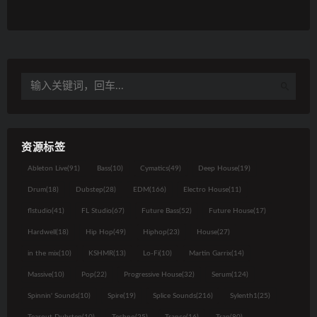
资源标签
Ableton Live
(91)
Bass
(10)
Cymatics
(49)
Deep House
(19)
Drum
(18)
Dubstep
(28)
EDM
(166)
Electro House
(11)
flstudio
(41)
FL Studio
(67)
Future Bass
(52)
Future House
(17)
Hardwell
(18)
Hip Hop
(49)
Hiphop
(23)
House
(27)
in the mix
(10)
KSHMR
(13)
Lo-Fi
(10)
Martin Garrix
(14)
Massive
(10)
Pop
(22)
Progressive House
(32)
Serum
(124)
Spinnin' Sounds
(10)
Spire
(19)
Splice Sounds
(216)
Sylenth1
(25)
Tearout Dubstep
(10)
Techno
(25)
Trance
(16)
Trap
(80)