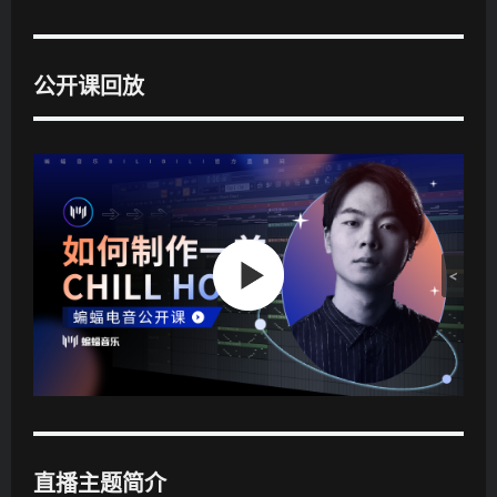
公开课回放
·
1
·
.
2
·
风
.
3
格
风
.
介
格
工
绍
实
程
与
战
解
旋
工
析
律
程
与
鼓
解
课
组
析
后
的
互
写
直播主题简介
动
作