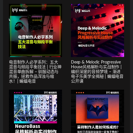
电音制作人必学系列：五大
Deep & Melodic Progressive
混音与频段平衡技法 | 行业神
House风格解析与实战制作 |
混音单曲拆解 – 驯服动态与
编织深邃的音频梦境 – 渐进
共振，拯救作品浑浊与缩
电子乐美学全揭秘 | 蝙蝠电音
水！| 蝙蝠电音
公开课