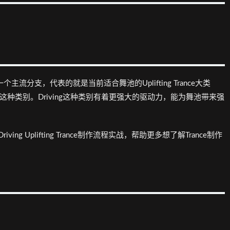
r
n
a
c
n
e
c
e
Trance旗下的一个主流分支，代表的就是当前适合舞池的Uplifting Trance大类
ce基本都是这种类别。Driving这种类别有着更强大的驱动力，能为舞池带来强
g Uplifting Trance制作流程实战，帮助更多想了解Trance制作