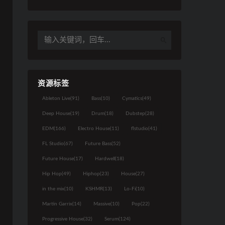
资源标签
Ableton Live
(91)
Bass
(10)
Cymatics
(49)
Deep House
(19)
Drum
(18)
Dubstep
(28)
EDM
(166)
Electro House
(11)
flstudio
(41)
FL Studio
(67)
Future Bass
(52)
Future House
(17)
Hardwell
(18)
Hip Hop
(49)
Hiphop
(23)
House
(27)
in the mix
(10)
KSHMR
(13)
Lo-Fi
(10)
Martin Garrix
(14)
Massive
(10)
Pop
(22)
Progressive House
(32)
Serum
(124)
50分钟