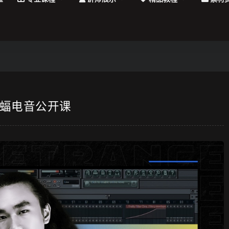
 蝙蝠电音公开课