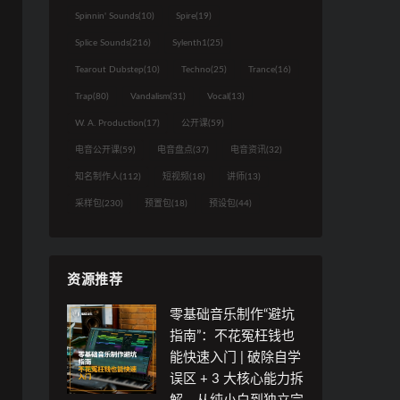
Spinnin' Sounds
(10)
Spire
(19)
41分钟
Splice Sounds
(216)
Sylenth1
(25)
D
Tearout Dubstep
(10)
Techno
(25)
Trance
(16)
D
Trap
(80)
Vandalism
(31)
Vocal
(13)
W. A. Production
(17)
公开课
(59)
电音公开课
(59)
电音盘点
(37)
电音资讯
(32)
知名制作人
(112)
短视频
(18)
讲师
(13)
U
采样包
(230)
预置包
(18)
预设包
(44)
U
资源推荐
零基础音乐制作“避坑
指南”：不花冤枉钱也
能快速入门 | 破除自学
误区 + 3 大核心能力拆