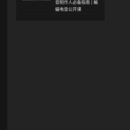
音制作人必备指南 | 蝙
蝠电音公开课