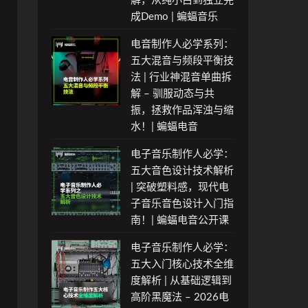
解，从纯小白到独立完
成Demo | 蝙蝠音乐
电音制作人必学系列：
风
五大混音与频段平衡技
格
实
法 | 行业神混音单曲拆
鉴
战
解 – 驯服动态与共
赏
演
振，拯救作品浑浊与缩
与
示
风
水！| 蝙蝠电音
格
电子音乐制作人必学：
解
析
五大音色设计技术解析
| 突破塑料感，现代电
子音乐音色设计入门指
南！| 蝙蝠电音公开课
电子音乐制作人必学：
五大入门核心技术全维
度解析 | 从基础逻辑到
高阶黑魔法 – 2026电