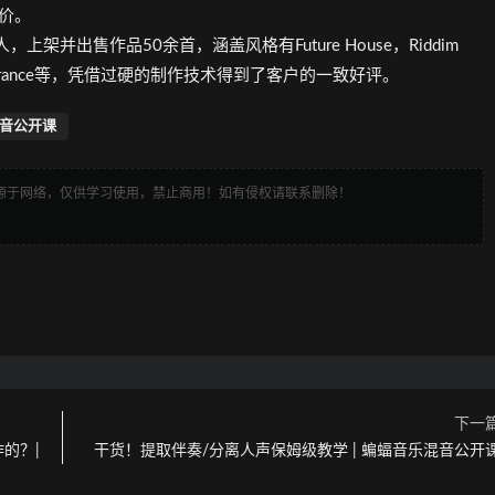
评价。
作人，上架并出售作品50余首，涵盖风格有Future House，Riddim
se，Psy Trance等，凭借过硬的制作技术得到了客户的一致好评。
音公开课
来源于网络，仅供学习使用，禁止商用！如有侵权请联系删除！
下一
制作的？|
干货！提取伴奏/分离人声保姆级教学 | 蝙蝠音乐混音公开