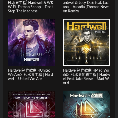
FL水果工程| Hardwell & W&
ardwell & Joey Dale feat. Luci
W Ft. Fatman Scoop – Dont
ana – Arcadia (Thomas News
Stop The Madness
on Remix)
Hardwell制作歌曲《United
Hardwell制作歌曲《Mad Wo
We Are》FL水果工程 | Hard
rld》FL水果优质工程 | Hardw
well – United We Are
ell Feat. Jake Reese – Mad W
orld