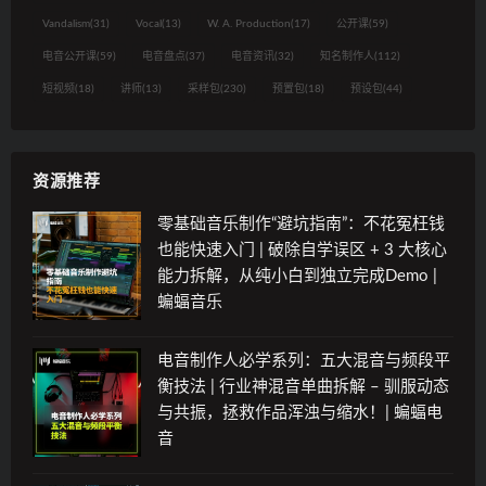
Vandalism
(31)
Vocal
(13)
W. A. Production
(17)
公开课
(59)
电音公开课
(59)
电音盘点
(37)
电音资讯
(32)
知名制作人
(112)
短视频
(18)
讲师
(13)
采样包
(230)
预置包
(18)
预设包
(44)
资源推荐
零基础音乐制作“避坑指南”：不花冤枉钱
也能快速入门 | 破除自学误区 + 3 大核心
能力拆解，从纯小白到独立完成Demo |
蝙蝠音乐
电音制作人必学系列：五大混音与频段平
衡技法 | 行业神混音单曲拆解 – 驯服动态
与共振，拯救作品浑浊与缩水！| 蝙蝠电
音