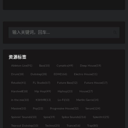
资源标签
Ableton Live
(91)
Bass
(10)
Cymatics
(49)
Deep House
(19)
Drum
(18)
Dubstep
(28)
EDM
(166)
Electro House
(11)
flstudio
(41)
FL Studio
(67)
Future Bass
(52)
Future House
(17)
Hardwell
(18)
Hip Hop
(49)
Hiphop
(23)
House
(27)
in the mix
(10)
KSHMR
(13)
Lo-Fi
(10)
Martin Garrix
(14)
Massive
(10)
Pop
(22)
Progressive House
(32)
Serum
(124)
Spinnin' Sounds
(10)
Spire
(19)
Splice Sounds
(216)
Sylenth1
(25)
Tearout Dubstep
(10)
Techno
(25)
Trance
(16)
Trap
(80)