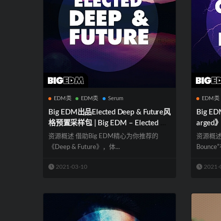
EDM类
EDM类
Serum
EDM类
Big EDM出品Elected Deep & Future风
Big E
格预置采样包 | Big EDM – Elected De
arged
ep & Future
ged Fut
资源概述 借助Big EDM精心为你推荐的
资源概述 B
《Deep & Future》，体...
Bounce
2021-03-10
2021-