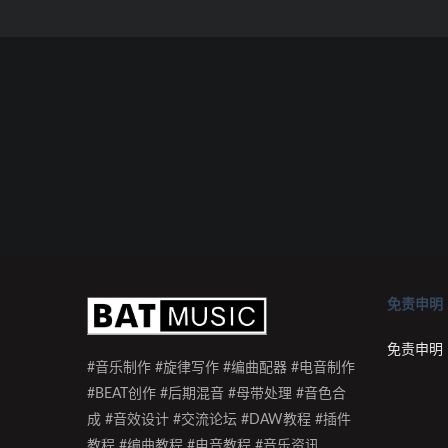
免责申明
免责申明
#音乐制作 #旋律写作 #编曲配器 #电音制作
#BEAT创作 #后期混音 #母带处理 #音色合
成 #音效设计 #交流论坛 #DAW教程 #插件
教程 #编曲教程 #电音教程 #音乐资讯