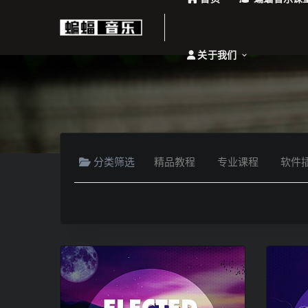
关于我们
分类筛选
精品教程
专业课程
软件