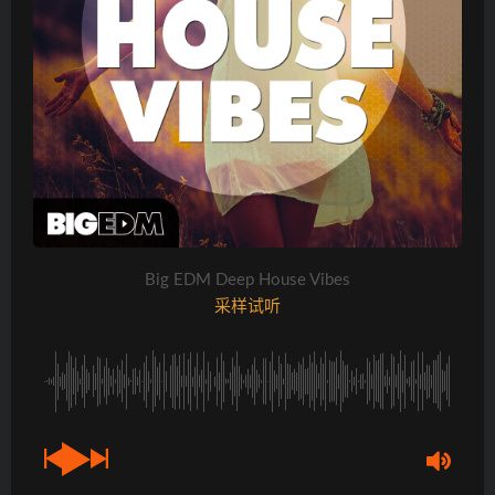
Big EDM Deep House Vibes
采样试听