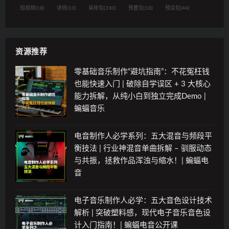
短视频
(18)
讲师
(13)
采样包
(230)
预置包
(18)
预设包
(44)
资源推荐
零基础音乐制作“避坑指南”：不花冤枉钱
也能快速入门 | 破除自学误区 + 3 大核心
能力拆解，从纯小白到独立完成Demo |
蝙蝠音乐
电音制作人必学系列：五大混音与频段平
衡技法 | 行业神混音单曲拆解 – 驯服动态
与共振，拯救作品浑浊与缩水！| 蝙蝠电
音
电子音乐制作人必学：五大音色设计技术
解析 | 突破塑料感，现代电子音乐音色设
计入门指南！| 蝙蝠电音公开课