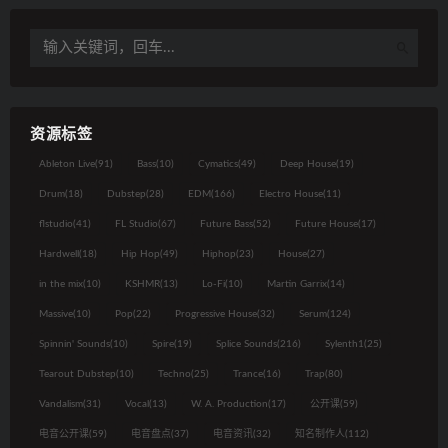
资源标签
Ableton Live
(91)
Bass
(10)
Cymatics
(49)
Deep House
(19)
Drum
(18)
Dubstep
(28)
EDM
(166)
Electro House
(11)
flstudio
(41)
FL Studio
(67)
Future Bass
(52)
Future House
(17)
Hardwell
(18)
Hip Hop
(49)
Hiphop
(23)
House
(27)
in the mix
(10)
KSHMR
(13)
Lo-Fi
(10)
Martin Garrix
(14)
Massive
(10)
Pop
(22)
Progressive House
(32)
Serum
(124)
Spinnin' Sounds
(10)
Spire
(19)
Splice Sounds
(216)
Sylenth1
(25)
Tearout Dubstep
(10)
Techno
(25)
Trance
(16)
Trap
(80)
Vandalism
(31)
Vocal
(13)
W. A. Production
(17)
公开课
(59)
电音公开课
(59)
电音盘点
(37)
电音资讯
(32)
知名制作人
(112)