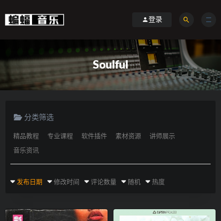
登录
Soulful
分类筛选
精品教程
专业课程
软件插件
素材资源
讲师展示
音乐资讯
发布日期
修改时间
评论数量
随机
热度