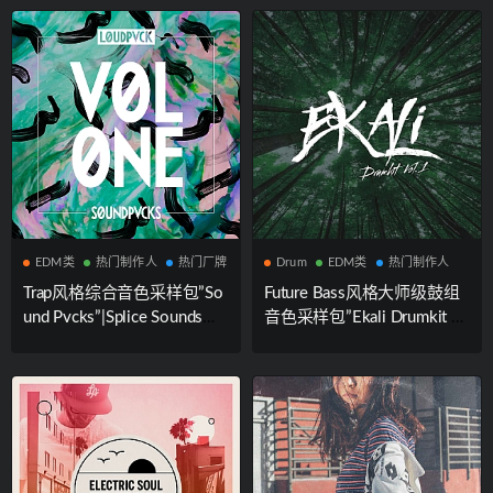
手知名制作人Mario Luciano
牌携手知名制作人The Cook
联合出品
Lab联合出品
EDM类
热门制作人
热门厂牌
Drum
EDM类
热门制作人
Trap风格综合音色采样包”So
Future Bass风格大师级鼓组
und Pvcks”|Splice Sounds厂
音色采样包”Ekali Drumkit Vo
牌出品
l.1″|Splice Sounds厂牌携手
知名制作人Ekali联合出品