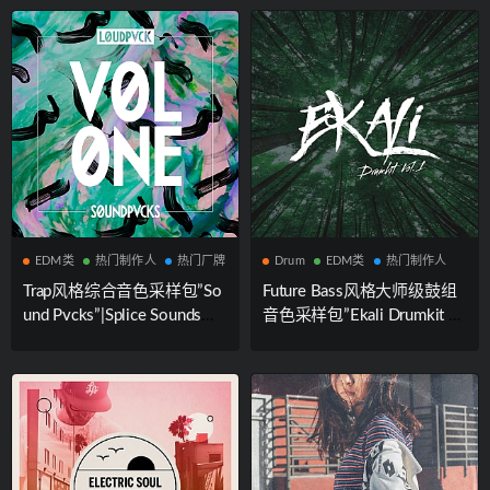
手知名制作人Mario Luciano
牌携手知名制作人The Cook
联合出品
Lab联合出品
EDM类
热门制作人
热门厂牌
Drum
EDM类
热门制作人
Trap风格综合音色采样包”So
Future Bass风格大师级鼓组
und Pvcks”|Splice Sounds厂
音色采样包”Ekali Drumkit Vo
牌出品
l.1″|Splice Sounds厂牌携手
知名制作人Ekali联合出品