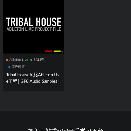
Ableton Live
EDM类
工程软件
Tribal House风格Ableton Liv
e工程 | GR8 Audio Samples T
ribal House Ableton Live Pro
ject