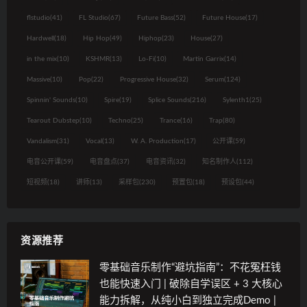
flstudio
(41)
FL Studio
(67)
Future Bass
(52)
Future House
(17)
Hardwell
(18)
Hip Hop
(49)
Hiphop
(23)
House
(27)
in the mix
(10)
KSHMR
(13)
Lo-Fi
(10)
Martin Garrix
(14)
Massive
(10)
Pop
(22)
Progressive House
(32)
Serum
(124)
Spinnin' Sounds
(10)
Spire
(19)
Splice Sounds
(216)
Sylenth1
(25)
Tearout Dubstep
(10)
Techno
(25)
Trance
(16)
Trap
(80)
Vandalism
(31)
Vocal
(13)
W. A. Production
(17)
公开课
(59)
电音公开课
(59)
电音盘点
(37)
电音资讯
(32)
知名制作人
(112)
短视频
(18)
讲师
(13)
采样包
(230)
预置包
(18)
预设包
(44)
资源推荐
零基础音乐制作“避坑指南”：不花冤枉钱
也能快速入门 | 破除自学误区 + 3 大核心
能力拆解，从纯小白到独立完成Demo |