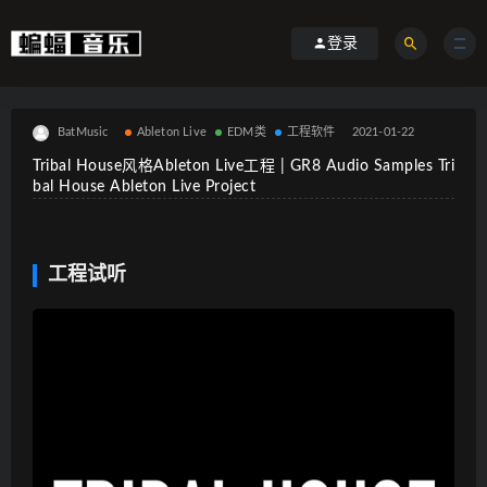
登录
BatMusic
Ableton Live
EDM类
工程软件
2021-01-22
Tribal House风格Ableton Live工程 | GR8 Audio Samples Tri
bal House Ableton Live Project
工程试听