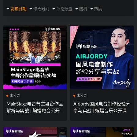
发布日期
修改时间
评论数量
随机
热度
未分类
未分类
MainStage电音节主舞台作品
AirJordy国风电音制作经验分
解析与实战 | 蝙蝠电音公开
享与实战 | 蝙蝠音乐公开课
课