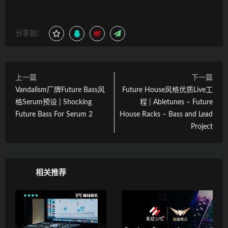
分享到：
上一篇
下一篇
Vandalism厂牌Future Bass风
Future House风格优质Live工
格Serum预设 | Shocking
程 | Abletunes – Future
Future Bass For Serum 2
House Racks – Bass and Lead
Project
相关推荐