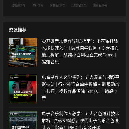
短视频
(18)
讲师
(13)
采样包
(230)
预置包
(18)
预设包
(44)
资源推荐
零基础音乐制作“避坑指南”：不花冤枉钱
也能快速入门 | 破除自学误区 + 3 大核心
能力拆解，从纯小白到独立完成Demo |
蝙蝠音乐
电音制作人必学系列：五大混音与频段平
衡技法 | 行业神混音单曲拆解 – 驯服动态
与共振，拯救作品浑浊与缩水！| 蝙蝠电
音
电子音乐制作人必学：五大音色设计技术
解析 | 突破塑料感，现代电子音乐音色设
计入门指南！| 蝙蝠电音公开课