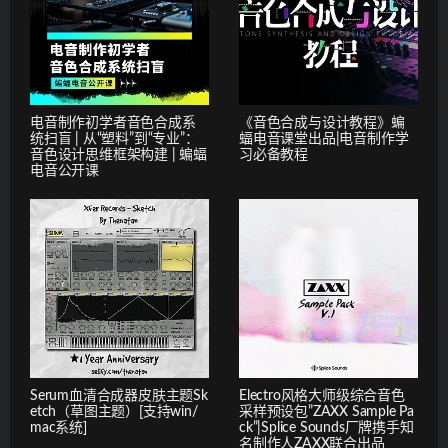
电音制作初学者音色合成系
《音色合成与设计教程》蝙
统扫盲 | 从“塑料”到“专业”：
蝠电音课堂出品|电音制作学
音色设计思维框架构建 | 蝙蝠
习必备教程
电音公开课
Serum血清合成器皮肤主题Sk
Electro风格大师级综合音色
etch（草图主题）[支持win/
采样预设包”ZAXX Sample Pa
mac系统]
ck”|Splice Sounds厂牌携手知
名制作人ZAXX联合出品