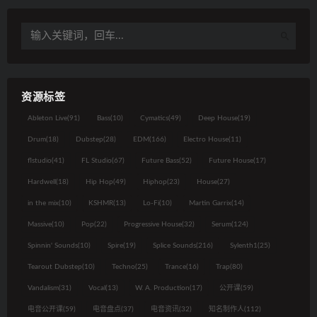
资源标签
Ableton Live
(91)
Bass
(10)
Cymatics
(49)
Deep House
(19)
Drum
(18)
Dubstep
(28)
EDM
(166)
Electro House
(11)
flstudio
(41)
FL Studio
(67)
Future Bass
(52)
Future House
(17)
Hardwell
(18)
Hip Hop
(49)
Hiphop
(23)
House
(27)
in the mix
(10)
KSHMR
(13)
Lo-Fi
(10)
Martin Garrix
(14)
Massive
(10)
Pop
(22)
Progressive House
(32)
Serum
(124)
Spinnin' Sounds
(10)
Spire
(19)
Splice Sounds
(216)
Sylenth1
(25)
Tearout Dubstep
(10)
Techno
(25)
Trance
(16)
Trap
(80)
Vandalism
(31)
Vocal
(13)
W. A. Production
(17)
公开课
(59)
电音公开课
(59)
电音盘点
(37)
电音资讯
(32)
知名制作人
(112)