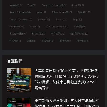
Massive
(10)
Pop
(22)
Progressive House
(32)
Serum
(124)
Spinnin' Sounds
(10)
Spire
(19)
Splice Sounds
(216)
Sylenth1
(25)
Tearout Dubstep
(10)
Techno
(25)
Trance
(16)
Trap
(80)
Vandalism
(31)
Vocal
(13)
W. A. Production
(17)
公开课
(59)
电音公开课
(59)
电音盘点
(37)
电音资讯
(32)
知名制作人
(112)
短视频
(18)
讲师
(13)
采样包
(230)
预置包
(18)
预设包
(44)
资源推荐
零基础音乐制作“避坑指南”：不花冤枉钱
也能快速入门 | 破除自学误区 + 3 大核心
能力拆解，从纯小白到独立完成Demo |
蝙蝠音乐
电音制作人必学系列：五大混音与频段平
衡技法 | 行业神混音单曲拆解 – 驯服动态