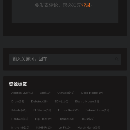
要发表评论，您必须先
登录
。
资源标签
Ableton Live
(91)
Bass
(10)
Cymatics
(49)
Deep House
(19)
Drum
(18)
Dubstep
(28)
EDM
(166)
Electro House
(11)
flstudio
(41)
FL Studio
(67)
Future Bass
(52)
Future House
(17)
Hardwell
(18)
Hip Hop
(49)
Hiphop
(23)
House
(27)
in the mix
(10)
KSHMR
(13)
Lo-Fi
(10)
Martin Garrix
(14)