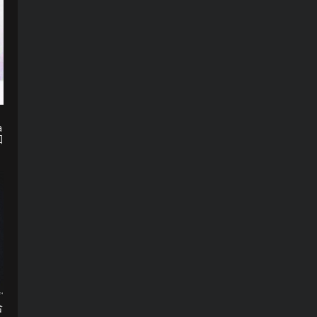
a
知
合