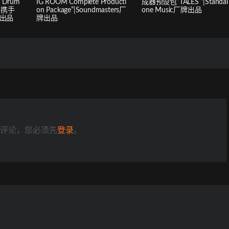
 Drum
IG ROOM Complete Producti
成器预设包”TALES “|Standal
厂牌携手
on Package”|Soundmasters厂
one Music厂牌出品
合出品
牌出品
评论，您必须先
登录
。