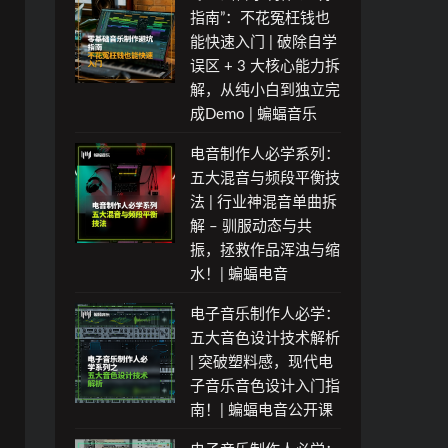
指南”：不花冤枉钱也
能快速入门 | 破除自学
误区 + 3 大核心能力拆
解，从纯小白到独立完
成Demo | 蝙蝠音乐
电音制作人必学系列：
五大混音与频段平衡技
法 | 行业神混音单曲拆
解 – 驯服动态与共
振，拯救作品浑浊与缩
水！| 蝙蝠电音
电子音乐制作人必学：
五大音色设计技术解析
| 突破塑料感，现代电
子音乐音色设计入门指
南！| 蝙蝠电音公开课