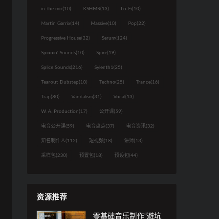
in the mix
(10)
KSHMR
(13)
Lo-Fi
(10)
Martin Garrix
(14)
Massive
(10)
Pop
(22)
Progressive House
(32)
Serum
(124)
Spinnin' Sounds
(10)
Spire
(19)
Splice Sounds
(216)
Sylenth1
(25)
Tearout Dubstep
(10)
Techno
(25)
Trance
(16)
Trap
(80)
Vandalism
(31)
Vocal
(13)
W. A. Production
(17)
公开课
(59)
电音公开课
(59)
电音盘点
(37)
电音资讯
(32)
知名制作人
(112)
短视频
(18)
讲师
(13)
采样包
(230)
预置包
(18)
预设包
(44)
资源推荐
零基础音乐制作“避坑