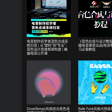
电音制作初学者音色合成系
《音色合成与设计教
统扫盲 | 从“塑料”到“专业”：
蝠电音课堂出品|电音
音色设计思维框架构建 | 蝙
习必备教程
蝠电音公开课
DownTempo风格综合音色采
Baile Funk风格大师