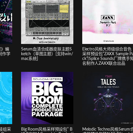
程》蝙
Serum血清合成器皮肤主题S
Electro风格大师级综合音色
制作学
ketch（草图主题）[支持win/
采样预设包”ZAXX Sample P
mac系统]
ck”|Splice Sounds厂牌携手
名制作人ZAXX联合出品
级鼓组采
Big Room风格采样预设包” B
Melodic Techno风格Serum