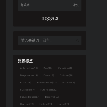
有效期
永久
QQ咨询
资源标签
Ableton Live
(91)
Bass
(10)
Cymatics
(49)
Deep House
(19)
Drum
(18)
Dubstep
(28)
EDM
(166)
Electro House
(11)
flstudio
(41)
FL Studio
(67)
Future Bass
(52)
Future House
(17)
Hardwell
(18)
Hip Hop
(49)
Hiphop
(23)
House
(27)