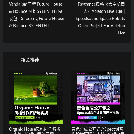
Vandalism厂牌 Future House
Psytrance风格《太空机器
& Bounce 风格SYLENTH1预
人》Ableton Live工程 |
设包 | Shocking Future House
Speedsound Space Robots
& Bounce SYLENTH1
Open Project For Ableton
Live
相关推荐
Organic House风格制作解析
音色合成公开课之Spectral音