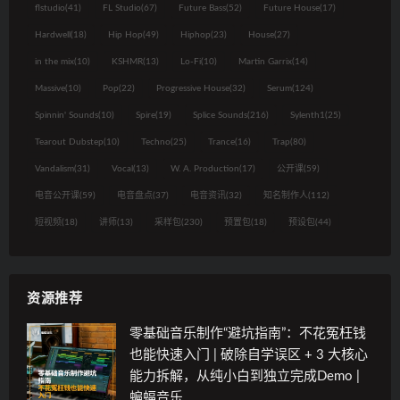
flstudio
(41)
FL Studio
(67)
Future Bass
(52)
Future House
(17)
Hardwell
(18)
Hip Hop
(49)
Hiphop
(23)
House
(27)
in the mix
(10)
KSHMR
(13)
Lo-Fi
(10)
Martin Garrix
(14)
Massive
(10)
Pop
(22)
Progressive House
(32)
Serum
(124)
Spinnin' Sounds
(10)
Spire
(19)
Splice Sounds
(216)
Sylenth1
(25)
Tearout Dubstep
(10)
Techno
(25)
Trance
(16)
Trap
(80)
Vandalism
(31)
Vocal
(13)
W. A. Production
(17)
公开课
(59)
电音公开课
(59)
电音盘点
(37)
电音资讯
(32)
知名制作人
(112)
短视频
(18)
讲师
(13)
采样包
(230)
预置包
(18)
预设包
(44)
资源推荐
零基础音乐制作“避坑指南”：不花冤枉钱
也能快速入门 | 破除自学误区 + 3 大核心
能力拆解，从纯小白到独立完成Demo |
蝙蝠音乐