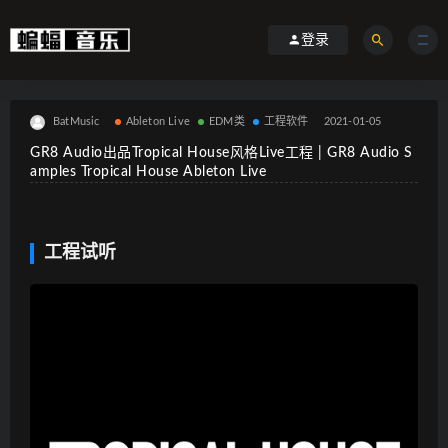
登录
BatMusic
Ableton Live
EDM类
工程软件
2021-01-05
GR8 Audio出品Tropical House风格Live工程 | GR8 Audio S
amples Tropical House Ableton Live
工程试听