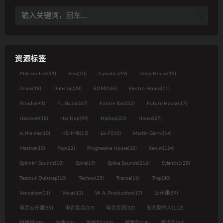
资源标签
Ableton Live
(91)
Bass
(10)
Cymatics
(49)
Deep House
(19)
Drum
(18)
Dubstep
(28)
EDM
(166)
Electro House
(11)
flstudio
(41)
FL Studio
(67)
Future Bass
(52)
Future House
(17)
Hardwell
(18)
Hip Hop
(49)
Hiphop
(23)
House
(27)
in the mix
(10)
KSHMR
(13)
Lo-Fi
(10)
Martin Garrix
(14)
Massive
(10)
Pop
(22)
Progressive House
(32)
Serum
(124)
Spinnin' Sounds
(10)
Spire
(19)
Splice Sounds
(216)
Sylenth1
(25)
Tearout Dubstep
(10)
Techno
(25)
Trance
(16)
Trap
(80)
Vandalism
(31)
Vocal
(13)
W. A. Production
(17)
公开课
(59)
电音公开课
(59)
电音盘点
(37)
电音资讯
(32)
知名制作人
(112)