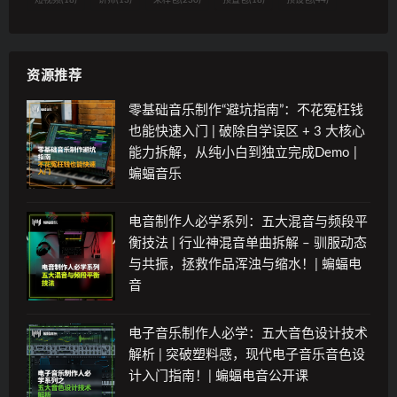
短视频
(18)
讲师
(13)
采样包
(230)
预置包
(18)
预设包
(44)
资源推荐
零基础音乐制作“避坑指南”：不花冤枉钱
也能快速入门 | 破除自学误区 + 3 大核心
能力拆解，从纯小白到独立完成Demo |
蝙蝠音乐
电音制作人必学系列：五大混音与频段平
衡技法 | 行业神混音单曲拆解 – 驯服动态
与共振，拯救作品浑浊与缩水！| 蝙蝠电
音
电子音乐制作人必学：五大音色设计技术
解析 | 突破塑料感，现代电子音乐音色设
计入门指南！| 蝙蝠电音公开课