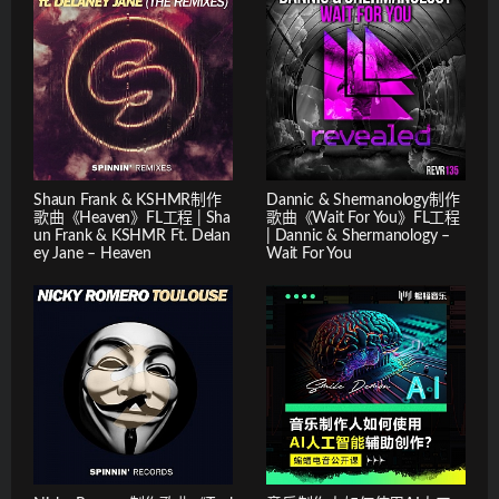
Shaun Frank & KSHMR制作
Dannic & Shermanology制作
歌曲《Heaven》FL工程 | Sha
歌曲《Wait For You》FL工程
un Frank & KSHMR Ft. Delan
| Dannic & Shermanology –
ey Jane – Heaven
Wait For You