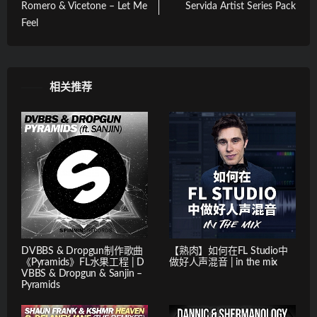
Romero & Vicetone – Let Me
Servida Artist Series Pack
Feel
相关推荐
DVBBS & Dropgun制作歌曲
【熟肉】如何在FL Studio中
《Pyramids》FL水果工程 | D
做好人声混音 | in the mix
VBBS & Dropgun & Sanjin –
Pyramids