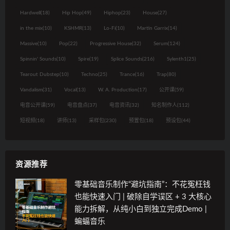
Hardwell
(18)
Hip Hop
(49)
Hiphop
(23)
House
(27)
in the mix
(10)
KSHMR
(13)
Lo-Fi
(10)
Martin Garrix
(14)
Massive
(10)
Pop
(22)
Progressive House
(32)
Serum
(124)
Spinnin' Sounds
(10)
Spire
(19)
Splice Sounds
(216)
Sylenth1
(25)
Tearout Dubstep
(10)
Techno
(25)
Trance
(16)
Trap
(80)
Vandalism
(31)
Vocal
(13)
W. A. Production
(17)
公开课
(59)
电音公开课
(59)
电音盘点
(37)
电音资讯
(32)
知名制作人
(112)
短视频
(18)
讲师
(13)
采样包
(230)
预置包
(18)
预设包
(44)
资源推荐
零基础音乐制作“避坑指南”：不花冤枉钱
也能快速入门 | 破除自学误区 + 3 大核心
能力拆解，从纯小白到独立完成Demo |
蝙蝠音乐