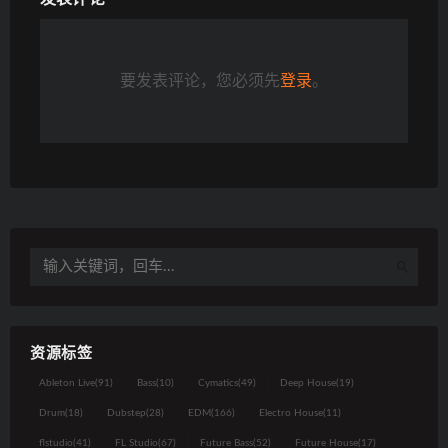
要发表评论，您必须先
登录
。
资源标签
Ableton Live
(91)
Bass
(10)
Cymatics
(49)
Deep House
(19)
Drum
(18)
Dubstep
(28)
EDM
(166)
Electro House
(11)
flstudio
(41)
FL Studio
(67)
Future Bass
(52)
Future House
(17)