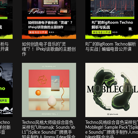
格解析与
如何创造电子音乐的“灵
R厂的BigRoom Techno解析
公开课
魂”？！IPeiqi谈歌曲的主题创
与实战 | 蝙蝠电音公开课
作
chno
Techno风格大师级综合音色
Techno风格综合音色采样包
样创新
采样包”Ultramajic Sounds Vo
Mobilegirl Sample Pack”|Spli
声音
l.1″|Splice Sounds厂牌携手
e Sounds厂牌携手制作人m
知名制作人Jimmy Edgar联合
bilegirl联合出品