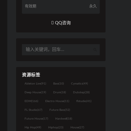
有效期
永久
QQ咨询
资源标签
Ableton Live
(91)
Bass
(10)
Cymatics
(49)
Deep House
(19)
Drum
(18)
Dubstep
(28)
EDM
(166)
Electro House
(11)
flstudio
(41)
FL Studio
(67)
Future Bass
(52)
Future House
(17)
Hardwell
(18)
Hip Hop
(49)
Hiphop
(23)
House
(27)