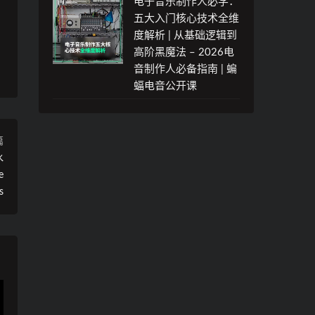
电子音乐制作人必学：
五大入门核心技术全维
度解析 | 从基础逻辑到
高阶黑魔法 – 2026电
音制作人必备指南 | 蝙
蝠电音公开课
篇
水
e
s