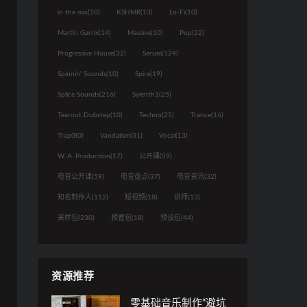
in the mix
(10)
KSHMR
(13)
Lo-Fi
(10)
Martin Garrix
(14)
Massive
(10)
Pop
(22)
Progressive House
(32)
Serum
(124)
Spinnin' Sounds
(10)
Spire
(19)
Splice Sounds
(216)
Sylenth1
(25)
Tearout Dubstep
(10)
Techno
(25)
Trance
(16)
Trap
(80)
Vandalism
(31)
Vocal
(13)
W. A. Production
(17)
公开课
(59)
电音公开课
(59)
电音盘点
(37)
电音资讯
(32)
知名制作人
(112)
短视频
(18)
讲师
(13)
采样包
(230)
预置包
(18)
预设包
(44)
资源推荐
零基础音乐制作“避坑