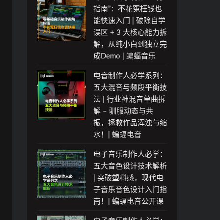
指南”：不花冤枉钱也
能快速入门 | 破除自学
误区 + 3 大核心能力拆
解，从纯小白到独立完
成Demo | 蝙蝠音乐
电音制作人必学系列：
五大混音与频段平衡技
法 | 行业神混音单曲拆
解 – 驯服动态与共
振，拯救作品浑浊与缩
水！| 蝙蝠电音
电子音乐制作人必学：
五大音色设计技术解析
| 突破塑料感，现代电
子音乐音色设计入门指
南！| 蝙蝠电音公开课