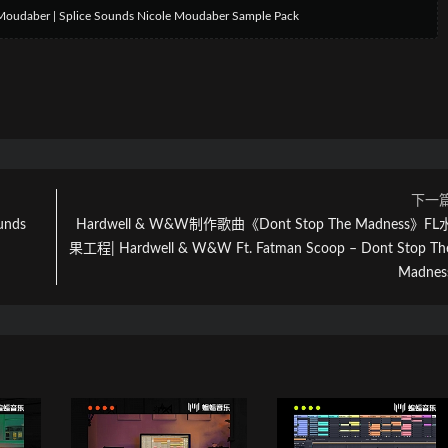
ber | Splice Sounds Nicole Moudaber Sample Pack
下一
unds
Hardwell & W&W制作歌曲《Dont Stop The Madness》FL
果工程| Hardwell & W&W Ft. Fatman Scoop – Dont Stop Th
Madnes