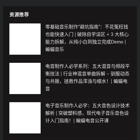
资源推荐
零基础音乐制作“避坑指南”：不花冤枉钱
也能快速入门 | 破除自学误区 + 3 大核心
能力拆解，从纯小白到独立完成Demo |
蝙蝠音乐
电音制作人必学系列：五大混音与频段平
衡技法 | 行业神混音单曲拆解 – 驯服动态
与共振，拯救作品浑浊与缩水！| 蝙蝠电
音
电子音乐制作人必学：五大音色设计技术
解析 | 突破塑料感，现代电子音乐音色设
计入门指南！| 蝙蝠电音公开课