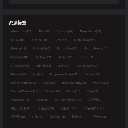
资源标签
Ableton Live
(91)
Bass
(10)
Cymatics
(49)
Deep House
(19)
Drum
(18)
Dubstep
(28)
EDM
(166)
Electro House
(11)
flstudio
(41)
FL Studio
(67)
Future Bass
(52)
Future House
(17)
Hardwell
(18)
Hip Hop
(49)
Hiphop
(23)
House
(27)
in the mix
(10)
KSHMR
(13)
Lo-Fi
(10)
Martin Garrix
(14)
Massive
(10)
Pop
(22)
Progressive House
(32)
Serum
(124)
Spinnin' Sounds
(10)
Spire
(19)
Splice Sounds
(216)
Sylenth1
(25)
Tearout Dubstep
(10)
Techno
(25)
Trance
(16)
Trap
(80)
Vandalism
(31)
Vocal
(13)
W. A. Production
(17)
公开课
(59)
电音公开课
(59)
电音盘点
(37)
电音资讯
(32)
知名制作人
(112)
短视频
(18)
讲师
(13)
采样包
(230)
预置包
(18)
预设包
(44)