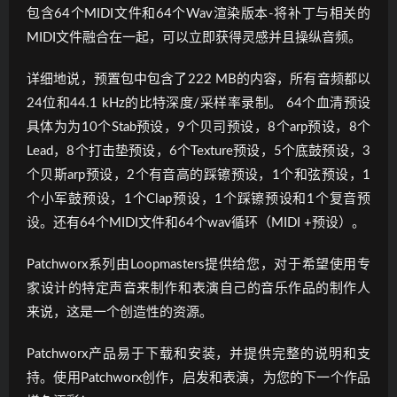
包含64个MIDI文件和64个Wav渲染版本-将补丁与相关的
MIDI文件融合在一起，可以立即获得灵感并且操纵音频。
详细地说，预置包中包含了222 MB的内容，所有音频都以
24位和44.1 kHz的比特深度/采样率录制。 64个血清预设
具体为为10个Stab预设，9个贝司预设，8个arp预设，8个
Lead，8个打击垫预设，6个Texture预设，5个底鼓预设，3
个贝斯arp预设，2个有音高的踩镲预设，1个和弦预设，1
个小军鼓预设，1个Clap预设，1个踩镲预设和1个复音预
设。还有64个MIDI文件和64个wav循环（MIDI +预设）。
Patchworx系列由Loopmasters提供给您，对于希望使用专
家设计的特定声音来制作和表演自己的音乐作品的制作人
来说，这是一个创造性的资源。
Patchworx产品易于下载和安装，并提供完整的说明和支
持。使用Patchworx创作，启发和表演，为您的下一个作品