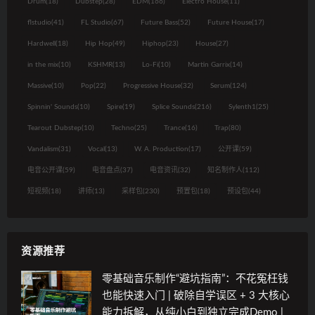
Drum
(18)
Dubstep
(28)
EDM
(166)
Electro House
(11)
flstudio
(41)
FL Studio
(67)
Future Bass
(52)
Future House
(17)
Hardwell
(18)
Hip Hop
(49)
Hiphop
(23)
House
(27)
in the mix
(10)
KSHMR
(13)
Lo-Fi
(10)
Martin Garrix
(14)
Massive
(10)
Pop
(22)
Progressive House
(32)
Serum
(124)
Spinnin' Sounds
(10)
Spire
(19)
Splice Sounds
(216)
Sylenth1
(25)
Tearout Dubstep
(10)
Techno
(25)
Trance
(16)
Trap
(80)
Vandalism
(31)
Vocal
(13)
W. A. Production
(17)
公开课
(59)
电音公开课
(59)
电音盘点
(37)
电音资讯
(32)
知名制作人
(112)
短视频
(18)
讲师
(13)
采样包
(230)
预置包
(18)
预设包
(44)
资源推荐
零基础音乐制作“避坑指南”：不花冤枉钱
也能快速入门 | 破除自学误区 + 3 大核心
能力拆解，从纯小白到独立完成Demo |