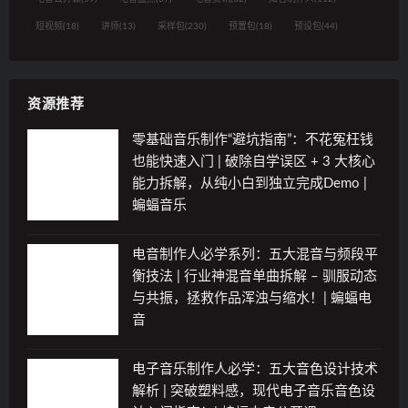
短视频
(18)
讲师
(13)
采样包
(230)
预置包
(18)
预设包
(44)
资源推荐
零基础音乐制作“避坑指南”：不花冤枉钱
也能快速入门 | 破除自学误区 + 3 大核心
能力拆解，从纯小白到独立完成Demo |
蝙蝠音乐
电音制作人必学系列：五大混音与频段平
衡技法 | 行业神混音单曲拆解 – 驯服动态
与共振，拯救作品浑浊与缩水！| 蝙蝠电
音
电子音乐制作人必学：五大音色设计技术
解析 | 突破塑料感，现代电子音乐音色设