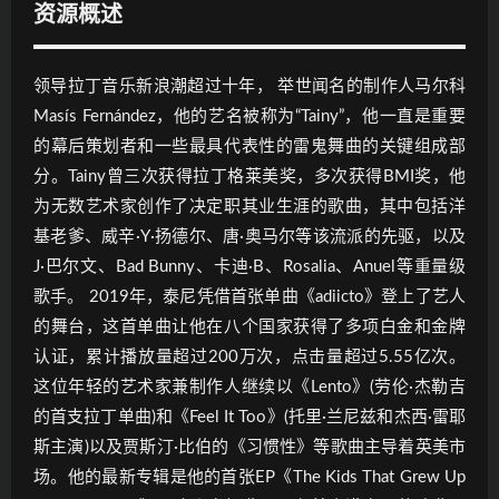
资源概述
领导拉丁音乐新浪潮超过十年， 举世闻名的制作人马尔科
Masís Fernández，他的艺名被称为“Tainy”，他一直是重要
的幕后策划者和一些最具代表性的雷鬼舞曲的关键组成部
分。Tainy曾三次获得拉丁格莱美奖，多次获得BMI奖，他
为无数艺术家创作了决定职其业生涯的歌曲，其中包括洋
基老爹、威辛·Y·扬德尔、唐·奥马尔等该流派的先驱，以及
J·巴尔文、Bad Bunny、卡迪·B、Rosalia、Anuel等重量级
歌手。 2019年，泰尼凭借首张单曲《adiicto》登上了艺人
的舞台，这首单曲让他在八个国家获得了多项白金和金牌
认证，累计播放量超过200万次，点击量超过5.55亿次。
这位年轻的艺术家兼制作人继续以《Lento》(劳伦·杰勒吉
的首支拉丁单曲)和《Feel It Too》(托里·兰尼兹和杰西·雷耶
斯主演)以及贾斯汀·比伯的《习惯性》等歌曲主导着英美市
场。他的最新专辑是他的首张EP《The Kids That Grew Up