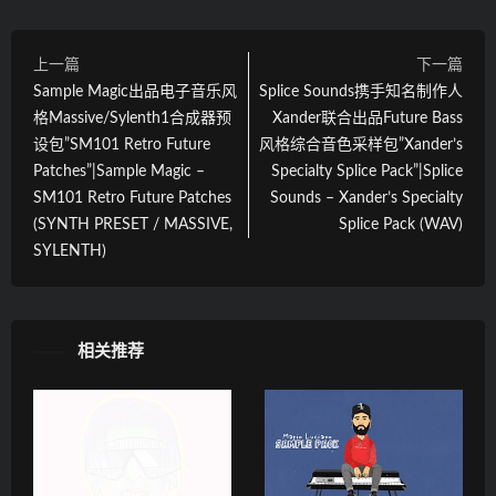
上一篇
下一篇
Sample Magic出品电子音乐风
Splice Sounds携手知名制作人
格Massive/Sylenth1合成器预
Xander联合出品Future Bass
设包”SM101 Retro Future
风格综合音色采样包”Xander’s
Patches”|Sample Magic –
Specialty Splice Pack”|Splice
SM101 Retro Future Patches
Sounds – Xander’s Specialty
(SYNTH PRESET / MASSIVE,
Splice Pack (WAV)
SYLENTH)
相关推荐