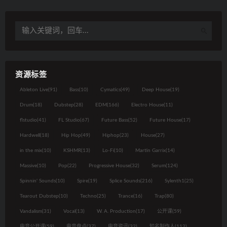
资源标签
Ableton Live
(91)
Bass
(10)
Cymatics
(49)
Deep House
(19)
Drum
(18)
Dubstep
(28)
EDM
(166)
Electro House
(11)
flstudio
(41)
FL Studio
(67)
Future Bass
(52)
Future House
(17)
Hardwell
(18)
Hip Hop
(49)
Hiphop
(23)
House
(27)
in the mix
(10)
KSHMR
(13)
Lo-Fi
(10)
Martin Garrix
(14)
Massive
(10)
Pop
(22)
Progressive House
(32)
Serum
(124)
Spinnin' Sounds
(10)
Spire
(19)
Splice Sounds
(216)
Sylenth1
(25)
Tearout Dubstep
(10)
Techno
(25)
Trance
(16)
Trap
(80)
Vandalism
(31)
Vocal
(13)
W. A. Production
(17)
公开课
(59)
电音公开课
(59)
电音盘点
(37)
电音资讯
(32)
知名制作人
(112)