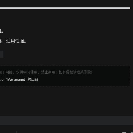
强。
风格，适用性强。
来源于网络，仅供学习使用，禁止商用！如有侵权请联系删除！
on”|Weismann厂牌出品