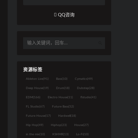
QQ咨询
资源标签
Ableton Live
(91)
Bass
(10)
Cymatics
(49)
Deep House
(19)
Drum
(18)
Dubstep
(28)
EDM
(166)
Electro House
(11)
flstudio
(41)
FL Studio
(67)
Future Bass
(52)
Future House
(17)
Hardwell
(18)
Hip Hop
(49)
Hiphop
(23)
House
(27)
in the mix
(10)
KSHMR
(13)
Lo-Fi
(10)