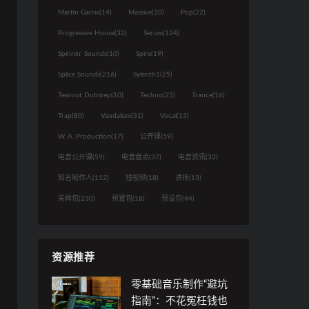
Martin Garrix
(14)
Massive
(10)
Pop
(22)
Progressive House
(32)
Serum
(124)
Spinnin' Sounds
(10)
Spire
(19)
Splice Sounds
(216)
Sylenth1
(25)
Tearout Dubstep
(10)
Techno
(25)
Trance
(16)
Trap
(80)
Vandalism
(31)
Vocal
(13)
W. A. Production
(17)
公开课
(59)
电音公开课
(59)
电音盘点
(37)
电音资讯
(32)
知名制作人
(112)
短视频
(18)
讲师
(13)
采样包
(230)
预置包
(18)
预设包
(44)
资源推荐
零基础音乐制作“避坑
指南”：不花冤枉钱也