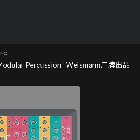
04-23
r Percussion”|Weismann厂牌出品