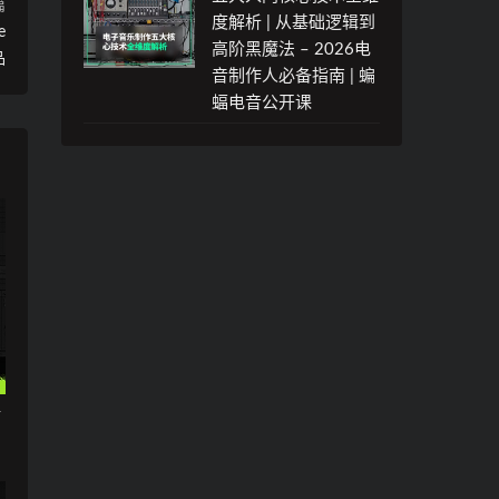
篇
度解析 | 从基础逻辑到
e
高阶黑魔法 – 2026电
品
音制作人必备指南 | 蝙
蝠电音公开课
析