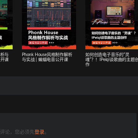
格解析与
Phonk House风格制作解析
如何创造电子音乐的“灵
公开课
与实战 | 蝙蝠电音公开课
魂”？！IPeiqi谈歌曲的主题
作
评论，您必须先
登录
。