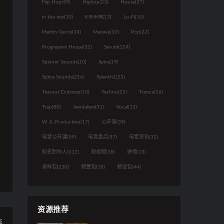
Hip Hop
(49)
Hiphop
(23)
House
(27)
in the mix
(10)
KSHMR
(13)
Lo-Fi
(10)
Martin Garrix
(14)
Massive
(10)
Pop
(22)
Progressive House
(32)
Serum
(124)
Spinnin' Sounds
(10)
Spire
(19)
Splice Sounds
(216)
Sylenth1
(25)
Tearout Dubstep
(10)
Techno
(25)
Trance
(16)
Trap
(80)
Vandalism
(31)
Vocal
(13)
W. A. Production
(17)
公开课
(59)
电音公开课
(59)
电音盘点
(37)
电音资讯
(32)
知名制作人
(112)
短视频
(18)
讲师
(13)
采样包
(230)
预置包
(18)
预设包
(44)
资源推荐
篇