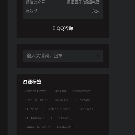
微信公众号
蝙蝠音乐/蝙蝠电音
有效期
永久
QQ咨询
资源标签
Ableton Live
(91)
Bass
(10)
Cymatics
(49)
Deep House
(19)
Drum
(18)
Dubstep
(28)
EDM
(166)
Electro House
(11)
flstudio
(41)
FL Studio
(67)
Future Bass
(52)
Future House
(17)
Hardwell
(18)