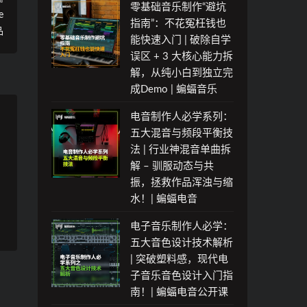
零基础音乐制作“避坑
e
指南”：不花冤枉钱也
品
能快速入门 | 破除自学
误区 + 3 大核心能力拆
解，从纯小白到独立完
成Demo | 蝙蝠音乐
电音制作人必学系列：
五大混音与频段平衡技
法 | 行业神混音单曲拆
解 – 驯服动态与共
振，拯救作品浑浊与缩
水！| 蝙蝠电音
电子音乐制作人必学：
五大音色设计技术解析
| 突破塑料感，现代电
子音乐音色设计入门指
南！| 蝙蝠电音公开课