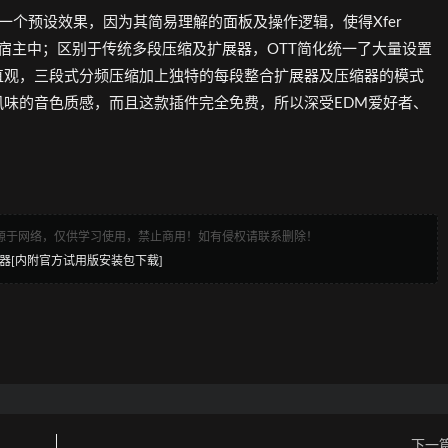
压缩的一个预设效果，因为其简易理解的面板及操作逻辑，使得Xfer
任何宿主中；区别于传统多段压缩及扩展器，OTT简化统一了大量设置
直观，三段式分频压缩加上独特的每段整合扩展器及压缩器的模式
味的音色质感，而且这款插件完全免费，所以深受EDM爱好者、
来源于网络，仅供学习使用，禁止商用！如有侵权请联系删除！
计利器[内附官方试用版安装包下载]
下一