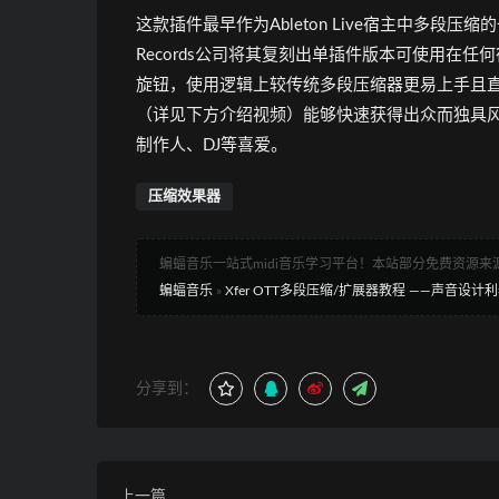
这款插件最早作为Ableton Live宿主中多段
Records公司将其复刻出单插件版本可使用在
旋钮，使用逻辑上较传统多段压缩器更易上手且
（详见下方介绍视频）能够快速获得出众而独具风
制作人、DJ等喜爱。
压缩效果器
蝙蝠音乐一站式midi音乐学习平台！本站部分免费资源
蝙蝠音乐
»
Xfer OTT多段压缩/扩展器教程 ——声音设
分享到：
上一篇