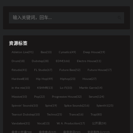
资源标签
Ableton Live
(91)
Bass
(10)
Cymatics
(49)
Deep House
(19)
Drum
(18)
Dubstep
(28)
EDM
(166)
Electro House
(11)
flstudio
(41)
FL Studio
(67)
Future Bass
(52)
Future House
(17)
Hardwell
(18)
Hip Hop
(49)
Hiphop
(23)
House
(27)
in the mix
(10)
KSHMR
(13)
Lo-Fi
(10)
Martin Garrix
(14)
Massive
(10)
Pop
(22)
Progressive House
(32)
Serum
(124)
Spinnin' Sounds
(10)
Spire
(19)
Splice Sounds
(216)
Sylenth1
(25)
Tearout Dubstep
(10)
Techno
(25)
Trance
(16)
Trap
(80)
Vandalism
(31)
Vocal
(13)
W. A. Production
(17)
公开课
(59)
电音公开课
(59)
电音盘点
(37)
电音资讯
(32)
知名制作人
(112)