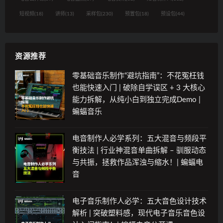
短视频
(18)
讲师
(13)
采样包
(230)
预置包
(18)
预设包
(44)
资源推荐
零基础音乐制作“避坑指南”：不花冤枉钱
也能快速入门 | 破除自学误区 + 3 大核心
能力拆解，从纯小白到独立完成Demo |
蝙蝠音乐
电音制作人必学系列：五大混音与频段平
衡技法 | 行业神混音单曲拆解 – 驯服动态
与共振，拯救作品浑浊与缩水！| 蝙蝠电
音
电子音乐制作人必学：五大音色设计技术
解析 | 突破塑料感，现代电子音乐音色设