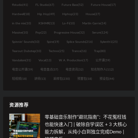
flstudio
(41)
FL Studio
(67)
Future Bass
(52)
Future House
(17)
Hardwell
(18)
Hip Hop
(49)
Hiphop
(23)
House
(27)
in the mix
(10)
KSHMR
(13)
Lo-Fi
(10)
Martin Garrix
(14)
Massive
(10)
Pop
(22)
Progressive House
(32)
Serum
(124)
Spinnin' Sounds
(10)
Spire
(19)
Splice Sounds
(216)
Sylenth1
(25)
Tearout Dubstep
(10)
Techno
(25)
Trance
(16)
Trap
(80)
Vandalism
(31)
Vocal
(13)
W. A. Production
(17)
公开课
(59)
电音公开课
(59)
电音盘点
(37)
电音资讯
(32)
知名制作人
(112)
短视频
(18)
讲师
(13)
采样包
(230)
预置包
(18)
预设包
(44)
资源推荐
零基础音乐制作“避坑指南”：不花冤枉钱
也能快速入门 | 破除自学误区 + 3 大核心
能力拆解，从纯小白到独立完成Demo |