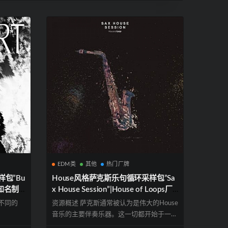
EDM类
其他
热门厂牌
样包”Bu
House风格萨克斯乐句循环采样包”Sa
携手知名制
x House Session”|House of Loops厂
牌出品
多不同的
资源概述 萨克斯通常被认为是伟大的House
音乐的主要伴奏乐器。这一切都开始于一些
d...