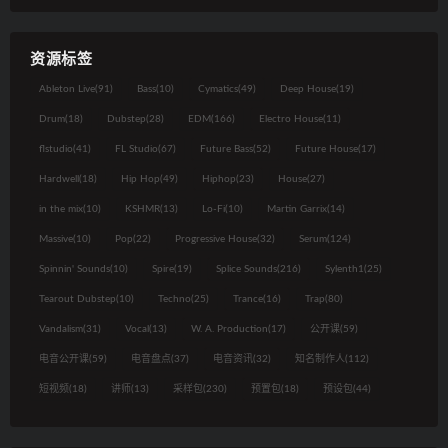
资源标签
Ableton Live
(91)
Bass
(10)
Cymatics
(49)
Deep House
(19)
Drum
(18)
Dubstep
(28)
EDM
(166)
Electro House
(11)
flstudio
(41)
FL Studio
(67)
Future Bass
(52)
Future House
(17)
Hardwell
(18)
Hip Hop
(49)
Hiphop
(23)
House
(27)
in the mix
(10)
KSHMR
(13)
Lo-Fi
(10)
Martin Garrix
(14)
Massive
(10)
Pop
(22)
Progressive House
(32)
Serum
(124)
Spinnin' Sounds
(10)
Spire
(19)
Splice Sounds
(216)
Sylenth1
(25)
Tearout Dubstep
(10)
Techno
(25)
Trance
(16)
Trap
(80)
Vandalism
(31)
Vocal
(13)
W. A. Production
(17)
公开课
(59)
电音公开课
(59)
电音盘点
(37)
电音资讯
(32)
知名制作人
(112)
短视频
(18)
讲师
(13)
采样包
(230)
预置包
(18)
预设包
(44)