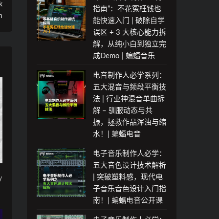
k
指南”：不花冤枉钱也
n
能快速入门 | 破除自学
误区 + 3 大核心能力拆
解，从纯小白到独立完
成Demo | 蝙蝠音乐
电音制作人必学系列：
五大混音与频段平衡技
法 | 行业神混音单曲拆
解 – 驯服动态与共
振，拯救作品浑浊与缩
水！| 蝙蝠电音
电子音乐制作人必学：
五大音色设计技术解析
| 突破塑料感，现代电
/
子音乐音色设计入门指
南！| 蝙蝠电音公开课