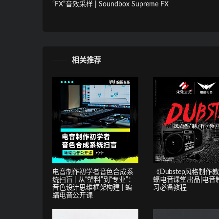
“FX”音效采样 | Soundbox Supreme FX
相关推荐
电音制作初学者音色合成系
《Dubstep风格制作
统扫盲 | 从“塑料”到“专业”：
蝠电音课堂出品|电音
音色设计思维框架构建 | 蝙
习必备教程
蝠电音公开课