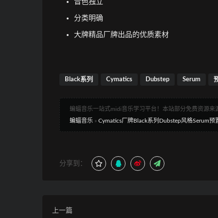
音色独立
分类明确
大牌精品厂牌出品的优质素材
Black系列
Cymatics
Dubstep
Serum
蝙蝠音乐一站式midi音乐学习平台！本站部分免费资源
蝙蝠音乐
»
Cymatics厂牌Black系列Dubstep风格Serum预置包 |
分享到：
上一篇