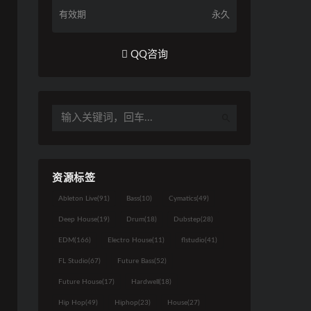
有效期
永久
QQ咨询
资源标签
Ableton Live
(91)
Bass
(10)
Cymatics
(49)
Deep House
(19)
Drum
(18)
Dubstep
(28)
EDM
(166)
Electro House
(11)
flstudio
(41)
FL Studio
(67)
Future Bass
(52)
Future House
(17)
Hardwell
(18)
Hip Hop
(49)
Hiphop
(23)
House
(27)