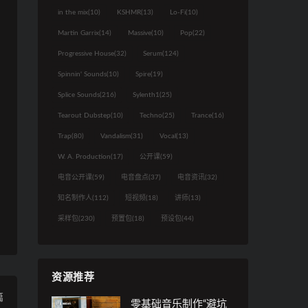
in the mix
(10)
KSHMR
(13)
Lo-Fi
(10)
Martin Garrix
(14)
Massive
(10)
Pop
(22)
Progressive House
(32)
Serum
(124)
Spinnin' Sounds
(10)
Spire
(19)
Splice Sounds
(216)
Sylenth1
(25)
Tearout Dubstep
(10)
Techno
(25)
Trance
(16)
Trap
(80)
Vandalism
(31)
Vocal
(13)
W. A. Production
(17)
公开课
(59)
电音公开课
(59)
电音盘点
(37)
电音资讯
(32)
知名制作人
(112)
短视频
(18)
讲师
(13)
采样包
(230)
预置包
(18)
预设包
(44)
资源推荐
篇
零基础音乐制作“避坑