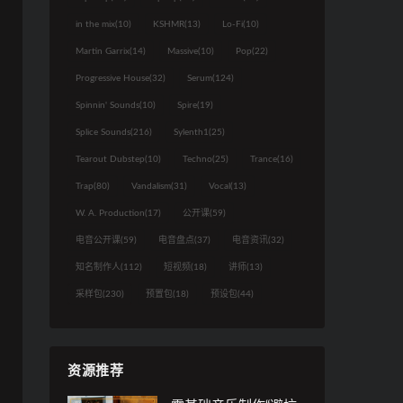
in the mix
(10)
KSHMR
(13)
Lo-Fi
(10)
Martin Garrix
(14)
Massive
(10)
Pop
(22)
Progressive House
(32)
Serum
(124)
Spinnin' Sounds
(10)
Spire
(19)
Splice Sounds
(216)
Sylenth1
(25)
Tearout Dubstep
(10)
Techno
(25)
Trance
(16)
Trap
(80)
Vandalism
(31)
Vocal
(13)
W. A. Production
(17)
公开课
(59)
电音公开课
(59)
电音盘点
(37)
电音资讯
(32)
知名制作人
(112)
短视频
(18)
讲师
(13)
采样包
(230)
预置包
(18)
预设包
(44)
资源推荐