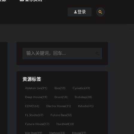
登录
资源标签
Ableton Live
(91)
Bass
(10)
Cymatics
(49)
Deep House
(19)
Drum
(18)
Dubstep
(28)
EDM
(166)
Electro House
(11)
flstudio
(41)
FL Studio
(67)
Future Bass
(52)
Future House
(17)
Hardwell
(18)
Hip Hop
(49)
Hiphop
(23)
House
(27)