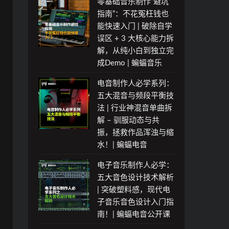
零基础音乐制作“避坑
指南”：不花冤枉钱也
能快速入门 | 破除自学
误区 + 3 大核心能力拆
解，从纯小白到独立完
成Demo | 蝙蝠音乐
电音制作人必学系列：
五大混音与频段平衡技
法 | 行业神混音单曲拆
解 – 驯服动态与共
振，拯救作品浑浊与缩
水！| 蝙蝠电音
电子音乐制作人必学：
五大音色设计技术解析
| 突破塑料感，现代电
子音乐音色设计入门指
南！| 蝙蝠电音公开课